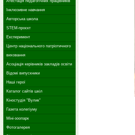
Атестація педагогічних працівників
Інклюзивне навчання
Авторська школа
STEM-проєкт
Експеримент
Центр національного патріотичного
виховання
Асоціація керівників закладів освіти
Відомі випускники
Наші герої
Каталог сайтів шкіл
Кіностудія "Вулик"
Газета колегіуму
Міні-зоопарк
Фотогалерея