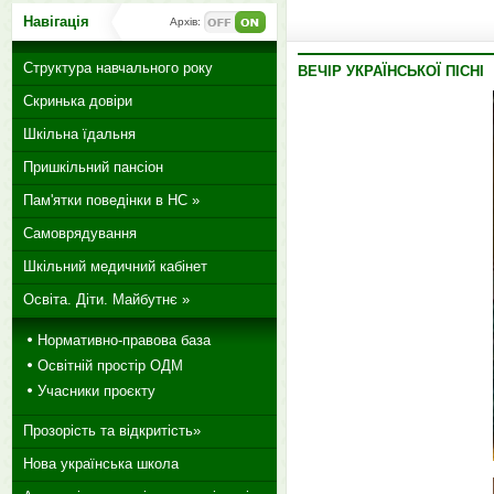
Навігація
Архів:
Структура навчального року
ВЕЧІР УКРАЇНСЬКОЇ ПІСНІ
Скринька довіри
Шкільна їдальня
Пришкільний пансіон
Пам'ятки поведінки в НС »
Самоврядування
Шкільний медичний кабінет
Освіта. Діти. Майбутнє »
Нормативно-правова база
Освітній простір ОДМ
Учасники проєкту
Прозорість та відкритість»
Нова українська школа