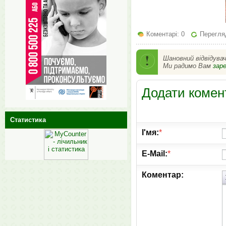
Коментарі: 0
Перегляд
Шановний відвідува
Ми радимо Вам
зар
Додати комен
Статистика
І'мя:
*
E-Mail:
*
Коментар: