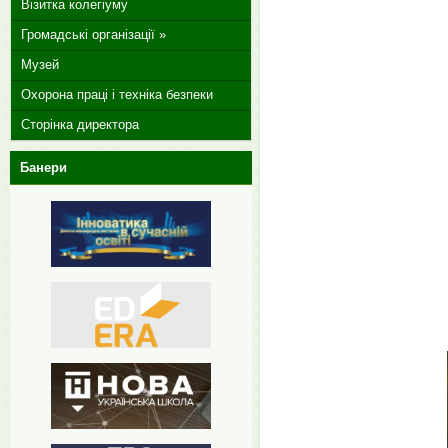
Візитка колегіуму
Громадські організації »
Музей
Охорона праці і техніка безпеки
Сторінка директора
Банери