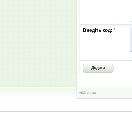
Введіть код:
*
vrk3.org.ua