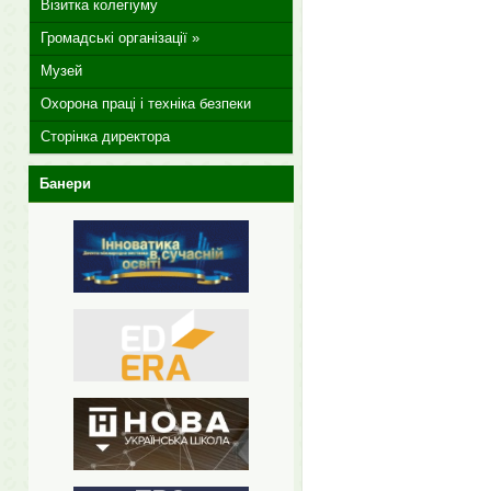
Візитка колегіуму
Громадські організації »
Музей
Охорона праці і техніка безпеки
Сторінка директора
Банери