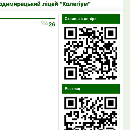
й ліцей "Колегіум"
Скринька довіри
ВЕР
26
2024
Розклад