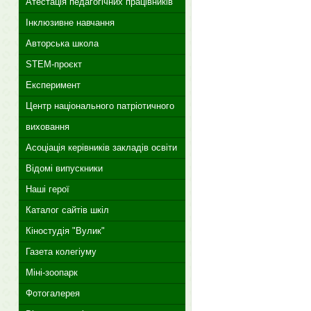
Атестація педагогічних працівників
Інклюзивне навчання
Авторська школа
STEM-проєкт
Експеримент
Центр національного патріотичного
виховання
Асоціація керівників закладів освіти
Відомі випускники
Наші герої
Каталог сайтів шкіл
Кіностудія "Вулик"
Газета колегіуму
Міні-зоопарк
Фотогалерея