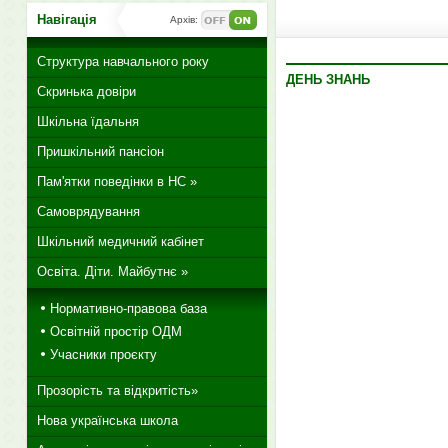
Навігація
Архів:
Структура навчального року
ДЕНЬ ЗНАНЬ
Скринька довіри
Шкільна їдальня
Пришкільний пансіон
Пам'ятки поведінки в НС »
Самоврядування
Шкільний медичний кабінет
Освіта. Діти. Майбутнє »
Нормативно-правова база
Освітній простір ОДМ
Учасники проєкту
Прозорість та відкритість»
Нова українська школа