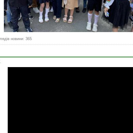
лядів новини: 365
К