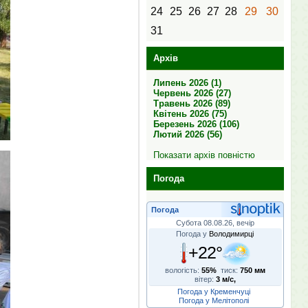
24
25
26
27
28
29
30
31
Архів
Липень 2026 (1)
Червень 2026 (27)
Травень 2026 (89)
Квітень 2026 (75)
Березень 2026 (106)
Лютий 2026 (56)
Показати архів повністю
Погода
Погода
Субота 08.08.26, вечір
Погода у
Володимирці
+22°
вологість:
55%
тиск:
750 мм
вітер:
3 м/с,
Погода у Кременчуці
Погода у Мелітополі