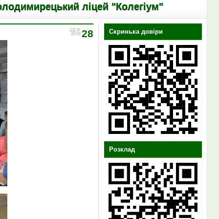
ецький ліцей "Колегіум"
СЕР
28
Скринька довіри
2018
Розклад