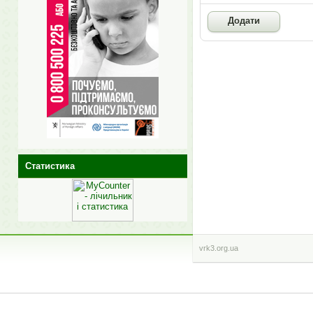
Статистика
vrk3.org.ua