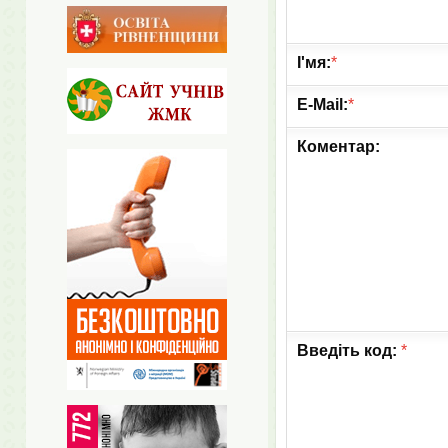
І'мя:
*
E-Mail:
*
Коментар:
Введіть код:
*