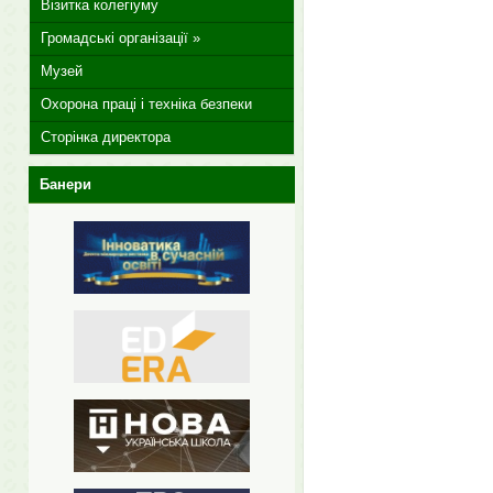
Візитка колегіуму
Громадські організації »
Музей
Охорона праці і техніка безпеки
Сторінка директора
Банери