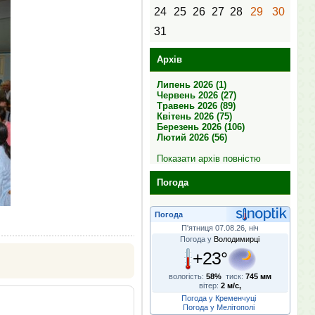
24
25
26
27
28
29
30
31
Архів
Липень 2026 (1)
Червень 2026 (27)
Травень 2026 (89)
Квітень 2026 (75)
Березень 2026 (106)
Лютий 2026 (56)
Показати архів повністю
Погода
Погода
П'ятниця 07.08.26, ніч
Погода у
Володимирці
+23°
вологість:
58%
тиск:
745 мм
вітер:
2 м/с,
Погода у Кременчуці
Погода у Мелітополі