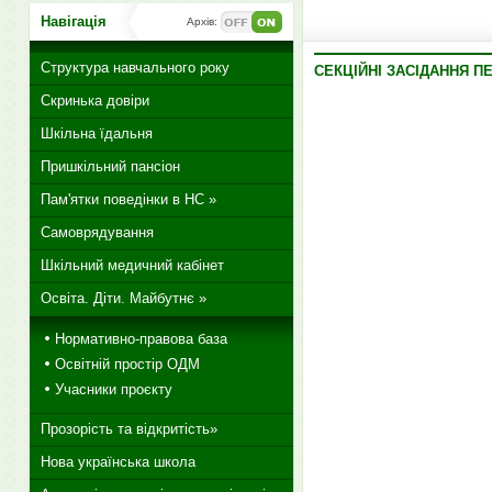
Навігація
Архів:
Структура навчального року
СЕКЦІЙНІ ЗАСІДАННЯ П
Скринька довіри
Шкільна їдальня
Пришкільний пансіон
Пам'ятки поведінки в НС »
Самоврядування
Шкільний медичний кабінет
Освіта. Діти. Майбутнє »
Нормативно-правова база
Освітній простір ОДМ
Учасники проєкту
Прозорість та відкритість»
Нова українська школа