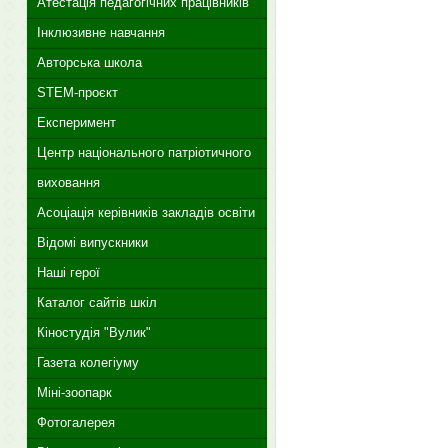
Атестація педагогічних працівників
Інклюзивне навчання
Авторська школа
STEM-проєкт
Експеримент
Центр національного патріотичного
виховання
Асоціація керівників закладів освіти
Відомі випускники
Наші герої
Каталог сайтів шкіл
Кіностудія "Вулик"
Газета колегіуму
Міні-зоопарк
Фотогалерея