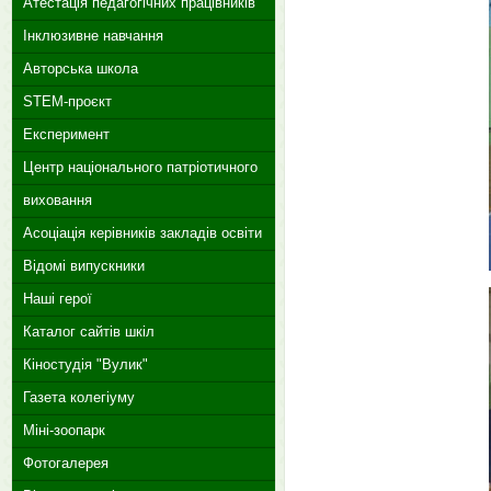
Атестація педагогічних працівників
Інклюзивне навчання
Авторська школа
STEM-проєкт
Експеримент
Центр національного патріотичного
виховання
Асоціація керівників закладів освіти
Відомі випускники
Наші герої
Каталог сайтів шкіл
Кіностудія "Вулик"
Газета колегіуму
Міні-зоопарк
Фотогалерея