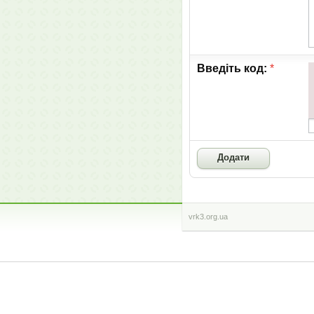
Введіть код:
*
vrk3.org.ua