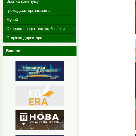
Візитка колегіуму
Громадські організації »
Музей
Охорона праці і техніка безпеки
Сторінка директора
Банери