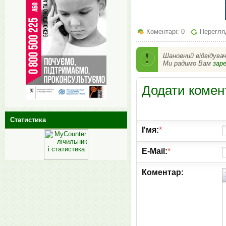
Коментарі: 0
Перегляд
Шановний відвідува
Ми радимо Вам
зар
Додати комен
Статистика
І'мя:
*
E-Mail:
*
Коментар: