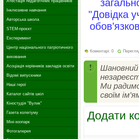
загальн
Атестація педагогічних працівників
Інклюзивне навчання
"Довідка у
Авторська школа
обов'язко
STEM-проєкт
Експеримент
Центр національного патріотичного
Коментарі: 0
Перегляд
виховання
Асоціація керівників закладів освіти
Шановний 
незареєст
Відомі випускники
Ми радим
Наші герої
своїм ім'я
Каталог сайтів шкіл
Кіностудія "Вулик"
Додати к
Газета колегіуму
Міні-зоопарк
Фотогалерея