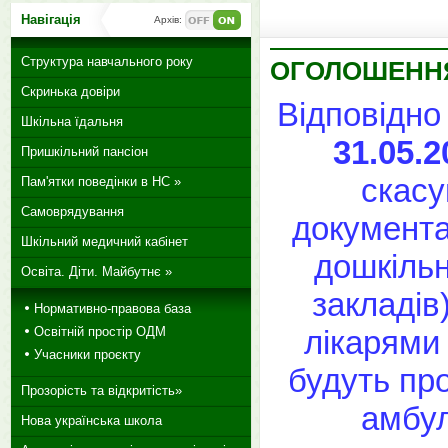
Навігація
Архів:
Структура навчального року
ОГОЛОШЕНН
Скринька довіри
Відповідно
Шкільна їдальня
31.05.2
Пришкільний пансіон
скасу
Пам'ятки поведінки в НС »
Самоврядування
документа
Шкільний медичний кабінет
дошкільн
Освіта. Діти. Майбутнє »
закладів
Нормативно-правова база
Освітній простір ОДМ
лікарями
Учасники проєкту
будуть пр
Прозорість та відкритість»
амбул
Нова українська школа