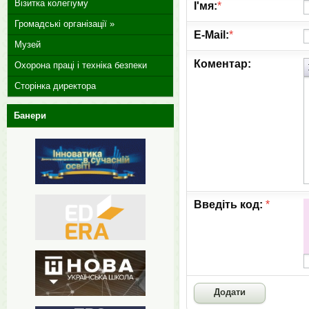
Візитка колегіуму
І'мя:
*
Громадські організації »
E-Mail:
*
Музей
Коментар:
Охорона праці і техніка безпеки
Сторінка директора
Банери
Введіть код:
*