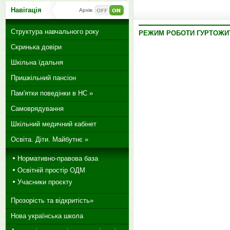
Навігація
Архів:
Структура навчального року
РЕЖИМ РОБОТИ ГУРТОЖИ
Скринька довіри
Шкільна їдальня
Пришкільний пансіон
Пам'ятки поведінки в НС »
Самоврядування
Шкільний медичний кабінет
Освіта. Діти. Майбутнє »
Нормативно-правова база
Освітній простір ОДМ
Учасники проєкту
Прозорість та відкритість»
Нова українська школа