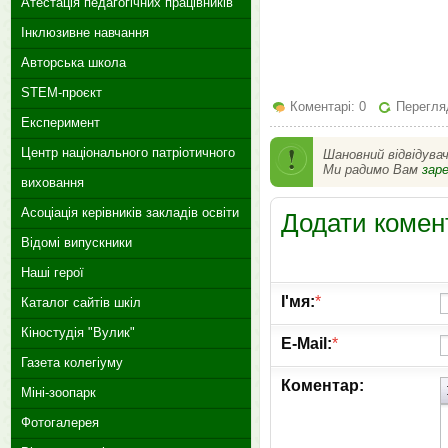
Атестація педагогічних працівників
Інклюзивне навчання
Авторська школа
STEM-проєкт
Коментарі: 0
Перегляд
Експеримент
Центр національного патріотичного
Шановний відвідува
Ми радимо Вам
зар
виховання
Асоціація керівників закладів освіти
Додати комен
Відомі випускники
Наші герої
І'мя:
*
Каталог сайтів шкіл
Кіностудія "Вулик"
E-Mail:
*
Газета колегіуму
Коментар:
Міні-зоопарк
Фотогалерея