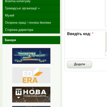
Візитка колегіуму
Громадські організації »
Музей
Охорона праці і техніка безпеки
Сторінка директора
Введіть код:
*
Банери