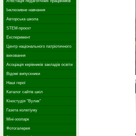
Атестація педагогічних працівників
Інклюзивне навчання
Авторська школа
STEM-проєкт
Експеримент
Центр національного патріотичного
виховання
Асоціація керівників закладів освіти
Відомі випускники
Наші герої
Каталог сайтів шкіл
Кіностудія "Вулик"
Газета колегіуму
Міні-зоопарк
Фотогалерея