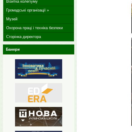
Візитка колегіуму
Громадські організації »
Музей
Охорона праці і техніка безпеки
Сторінка директора
Банери