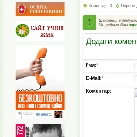
Коментарі: 0
Перегляд
Шановний відвідува
Ми радимо Вам
зар
Додати комен
І'мя:
*
E-Mail:
*
Коментар: