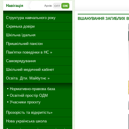
Навігація
Архів:
Структура навчального року
ВШАНУВАННЯ ЗАГИБЛИХ В
Скринька довіри
Шкільна їдальня
Пришкільний пансіон
Пам'ятки поведінки в НС »
Самоврядування
Шкільний медичний кабінет
Освіта. Діти. Майбутнє »
Нормативно-правова база
Освітній простір ОДМ
Учасники проєкту
Прозорість та відкритість»
Нова українська школа