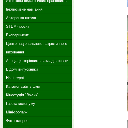
Атестація педагогічних працівників
Інклюзивне навчання
Авторська школа
STEM-проєкт
Експеримент
Центр національного патріотичного
виховання
Асоціація керівників закладів освіти
Відомі випускники
Наші герої
Каталог сайтів шкіл
Кіностудія "Вулик"
Газета колегіуму
Міні-зоопарк
Фотогалерея