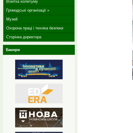
Візитка колегіуму
Громадські організації »
Музей
Охорона праці і техніка безпеки
Сторінка директора
Банери