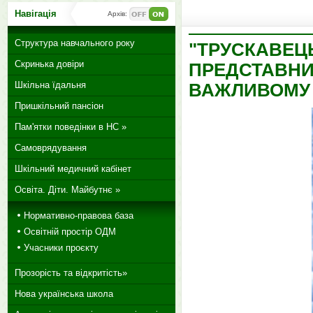
Навігація
Архів:
Структура навчального року
"ТРУСКАВЕЦЬ
Скринька довіри
ПРЕДСТАВНИ
Шкільна їдальня
ВАЖЛИВОМУ 
Пришкільний пансіон
Пам'ятки поведінки в НС »
Самоврядування
Шкільний медичний кабінет
Освіта. Діти. Майбутнє »
Нормативно-правова база
Освітній простір ОДМ
Учасники проєкту
Прозорість та відкритість»
Нова українська школа