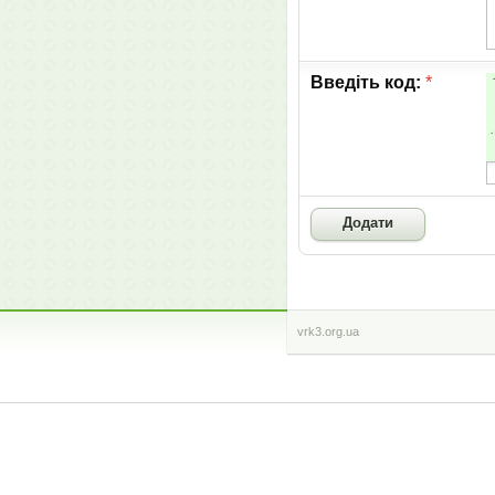
Введіть код:
*
vrk3.org.ua