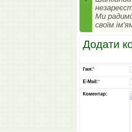
незареєст
Ми радим
своїм ім'я
Додати к
І'мя:
*
E-Mail:
*
Коментар: