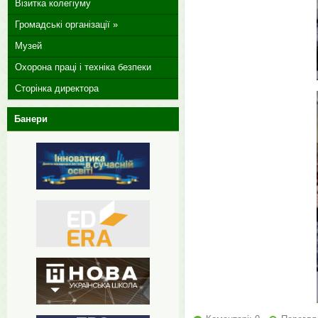
Візитка колегіуму
Громадські організації »
Музей
Охорона праці і техніка безпеки
Сторінка директора
Банери