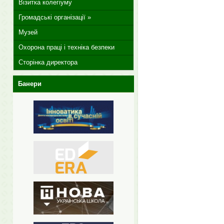
Візитка колегіуму
Громадські організації »
Музей
Охорона праці і техніка безпеки
Сторінка директора
Банери