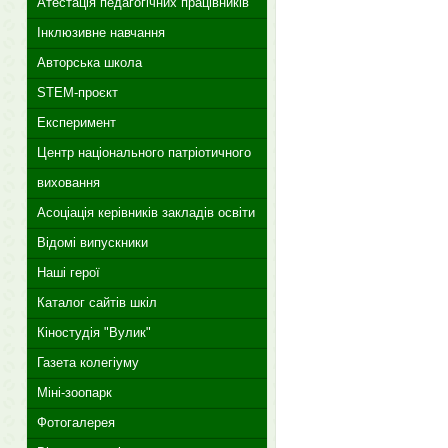
Атестація педагогічних працівників
Інклюзивне навчання
Авторська школа
STEM-проєкт
Експеримент
Центр національного патріотичного
виховання
Асоціація керівників закладів освіти
Відомі випускники
Наші герої
Каталог сайтів шкіл
Кіностудія "Вулик"
Газета колегіуму
Міні-зоопарк
Фотогалерея