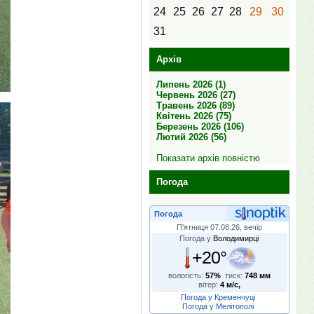
24
25
26
27
28
29
30
31
Архів
Липень 2026 (1)
Червень 2026 (27)
Травень 2026 (89)
Квітень 2026 (75)
Березень 2026 (106)
Лютий 2026 (56)
Показати архів повністю
Погода
Погода
П'ятниця 07.08.26, вечір
Погода у
Володимирці
+20°
вологість:
57%
тиск:
748 мм
вітер:
4 м/с,
Погода у Кременчуці
Погода у Мелітополі