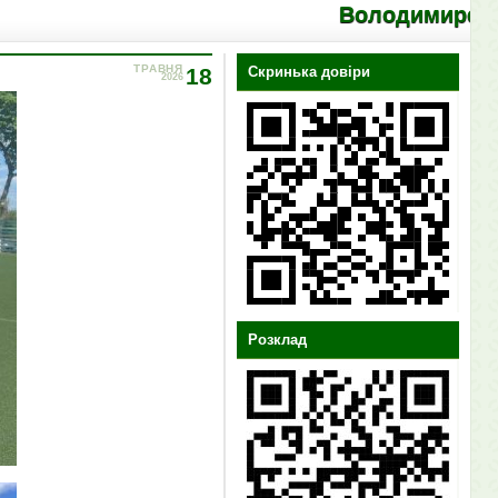
Володимирецький ліцей "К
ТРАВНЯ
18
Скринька довіри
2026
Розклад