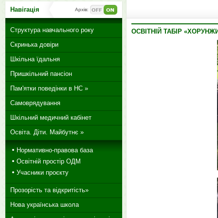
Навігація
Архів:
Структура навчального року
ОСВІТНІЙ ТАБІР «ХОРУНЖИ
Скринька довіри
Шкільна їдальня
Пришкільний пансіон
Пам'ятки поведінки в НС »
Самоврядування
Шкільний медичний кабінет
Освіта. Діти. Майбутнє »
Нормативно-правова база
Освітній простір ОДМ
Учасники проєкту
Прозорість та відкритість»
Нова українська школа