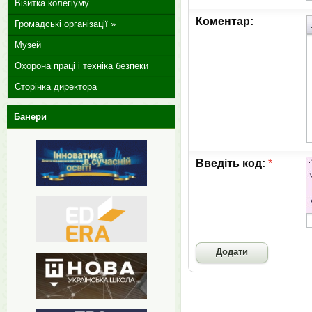
Візитка колегіуму
Коментар:
Громадські організації »
Музей
Охорона праці і техніка безпеки
Сторінка директора
Банери
Введіть код:
*