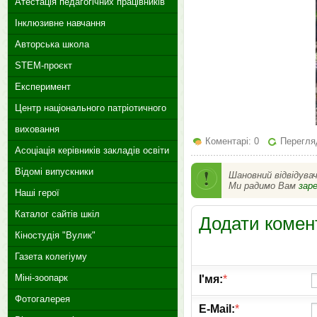
Атестація педагогічних працівників
Інклюзивне навчання
Авторська школа
STEM-проєкт
Експеримент
Центр національного патріотичного
виховання
Коментарі: 0
Перегляд
Асоціація керівників закладів освіти
Відомі випускники
Шановний відвідува
Ми радимо Вам
зар
Наші герої
Каталог сайтів шкіл
Додати комен
Кіностудія "Вулик"
Газета колегіуму
Міні-зоопарк
І'мя:
*
Фотогалерея
E-Mail:
*