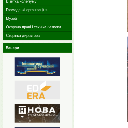
Візитка колегіуму
Громадські організації »
Музей
Охорона праці і техніка безпеки
Сторінка директора
Банери