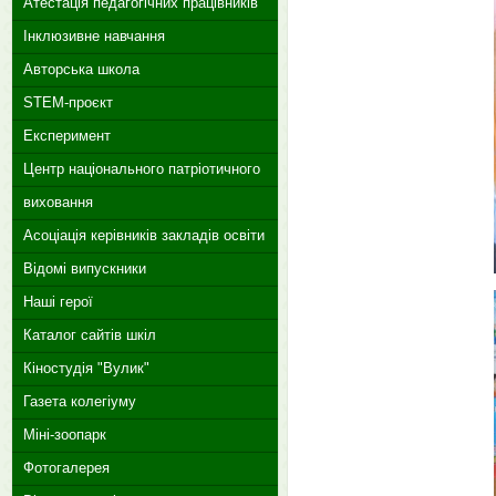
Атестація педагогічних працівників
Інклюзивне навчання
Авторська школа
STEM-проєкт
Експеримент
Центр національного патріотичного
виховання
Асоціація керівників закладів освіти
Відомі випускники
Наші герої
Каталог сайтів шкіл
Кіностудія "Вулик"
Газета колегіуму
Міні-зоопарк
Фотогалерея