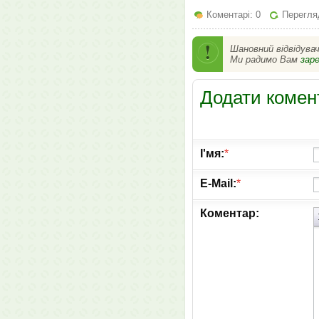
Коментарі: 0
Перегляд
Шановний відвідува
Ми радимо Вам
зар
Додати комен
І'мя:
*
E-Mail:
*
Коментар: