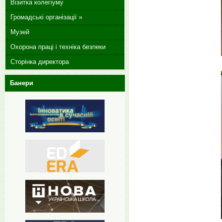
Візитка колегіуму
Громадські організації »
Музей
Охорона праці і техніка безпеки
Сторінка директора
Банери