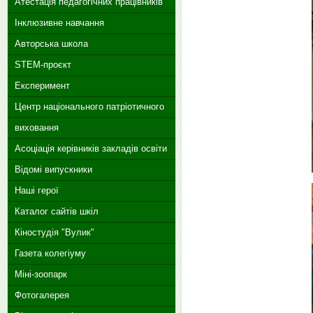
Атестація педагогічних працівників
Інклюзивне навчання
Авторська школа
STEM-проєкт
Експеримент
Центр національного патріотичного
виховання
Асоціація керівників закладів освіти
Відомі випускники
Наші герої
Каталог сайтів шкіл
Кіностудія "Вулик"
Газета колегіуму
Міні-зоопарк
Фотогалерея