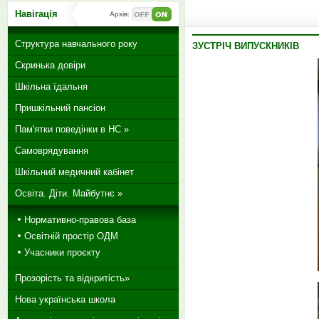
Навігація
Архів:
Структура навчального року
ЗУСТРІЧ ВИПУСКНИКІВ
Скринька довіри
Шкільна їдальня
Пришкільний пансіон
Пам'ятки поведінки в НС »
Самоврядування
Шкільний медичний кабінет
Освіта. Діти. Майбутнє »
Нормативно-правова база
Освітній простір ОДМ
Учасники проєкту
Прозорість та відкритість»
Нова українська школа