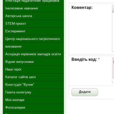
Атестація педагогічних працівників
Коментар:
Інклюзивне навчання
Авторська школа
STEM-проєкт
Експеримент
Центр національного патріотичного
виховання
Асоціація керівників закладів освіти
Введіть код:
*
Відомі випускники
Наші герої
Каталог сайтів шкіл
Кіностудія "Вулик"
Газета колегіуму
Міні-зоопарк
Фотогалерея