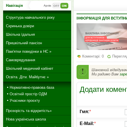
Навігація
Архів:
Структура навчального року
ІНФОРМАЦІЯ ДЛЯ ВСТУПН
Скринька довіри
Шкільна їдальня
Пришкільний пансіон
Пам'ятки поведінки в НС »
Коментарі: 0
Перегляд
Самоврядування
Шкільний медичний кабінет
Шановний відвідува
Ми радимо Вам
зар
Освіта. Діти. Майбутнє »
Додати комен
Нормативно-правова база
Освітній простір ОДМ
Учасники проєкту
Прозорість та відкритість»
І'мя:
*
Нова українська школа
E-Mail:
*