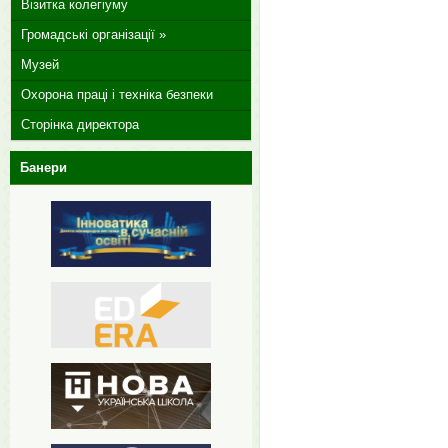
Візитка колегіуму
Громадські організації »
Музей
Охорона праці і техніка безпеки
Сторінка директора
Банери