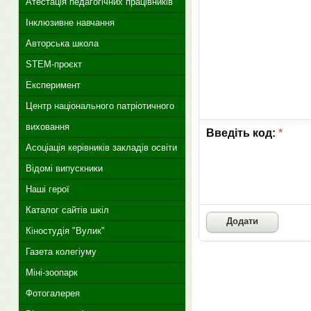
Атестація педагогічних працівників
Інклюзивне навчання
Авторська школа
STEM-проєкт
Експеримент
Центр національного патріотичного
виховання
Введіть код:
*
Асоціація керівників закладів освіти
Відомі випускники
Наші герої
Каталог сайтів шкіл
Кіностудія "Вулик"
Газета колегіуму
Міні-зоопарк
Фотогалерея