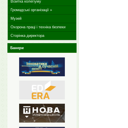
Візитка колегіуму
Громадські організації »
Музей
Охорона праці і техніка безпеки
Сторінка директора
Банери