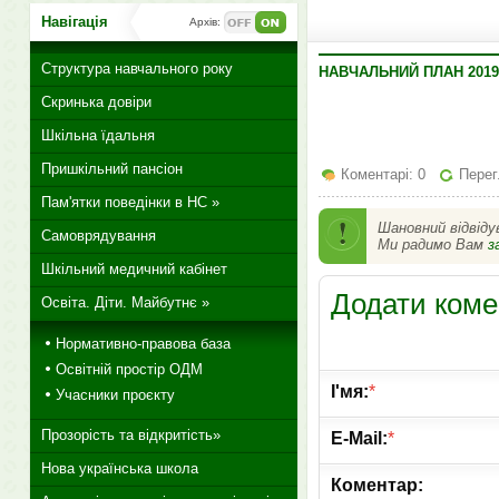
Навігація
Архів:
Структура навчального року
НАВЧАЛЬНИЙ ПЛАН 2019-
Скринька довіри
Шкільна їдальня
Пришкільний пансіон
Коментарі: 0
Перег
Пам'ятки поведінки в НС »
Шановний відвіду
Самоврядування
Ми радимо Вам
з
Шкільний медичний кабінет
Додати коме
Освіта. Діти. Майбутнє »
Нормативно-правова база
Освітній простір ОДМ
І'мя:
*
Учасники проєкту
Прозорість та відкритість»
E-Mail:
*
Нова українська школа
Коментар: