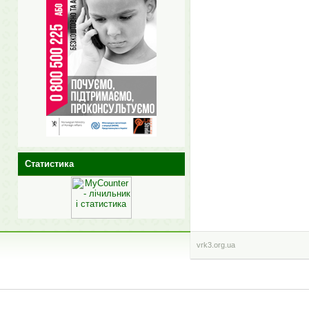
Статистика
vrk3.org.ua