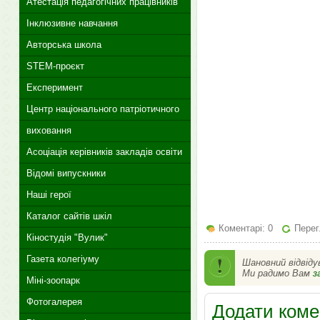
Атестація педагогічних працівників
Інклюзивне навчання
Авторська школа
STEM-проєкт
Експеримент
Центр національного патріотичного
виховання
Асоціація керівників закладів освіти
Відомі випускники
Наші герої
Каталог сайтів шкіл
Коментарі: 0
Перег
Кіностудія "Вулик"
Газета колегіуму
Шановний відвіду
Ми радимо Вам
з
Міні-зоопарк
Фотогалерея
Додати коме