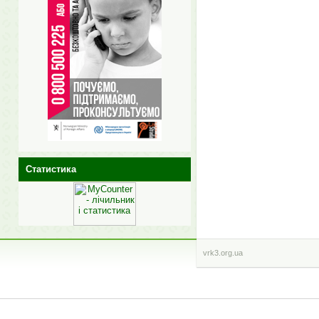
Статистика
vrk3.org.ua