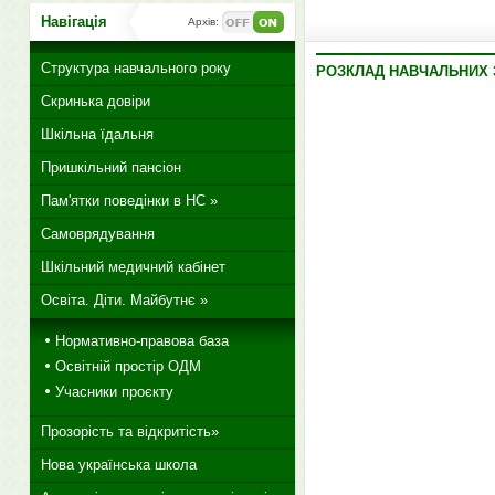
Навігація
Архів:
Структура навчального року
РОЗКЛАД НАВЧАЛЬНИХ З
Скринька довіри
Шкільна їдальня
Пришкільний пансіон
Пам'ятки поведінки в НС »
Самоврядування
Шкільний медичний кабінет
Освіта. Діти. Майбутнє »
Нормативно-правова база
Освітній простір ОДМ
Учасники проєкту
Прозорість та відкритість»
Нова українська школа