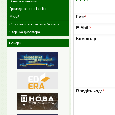
Візитка колегіуму
Громадські організації »
Музей
І'мя:
*
Охорона праці і техніка безпеки
E-Mail:
*
Сторінка директора
Коментар:
Банери
Введіть код:
*