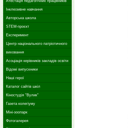
Атестація педагогічних працівників
Інклюзивне навчання
Авторська школа
STEM-проєкт
Експеримент
Центр національного патріотичного
виховання
Асоціація керівників закладів освіти
Відомі випускники
Наші герої
Каталог сайтів шкіл
Кіностудія "Вулик"
Газета колегіуму
Міні-зоопарк
Фотогалерея