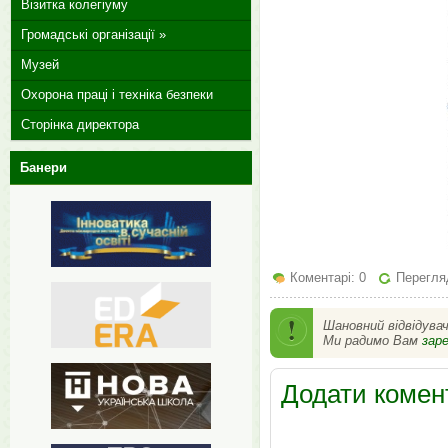
Візитка колегіуму
Громадські організації »
Музей
Охорона праці і техніка безпеки
Сторінка директора
Банери
Коментарі: 0
Перегляд
Шановний відвідува
Ми радимо Вам
зар
Додати комен