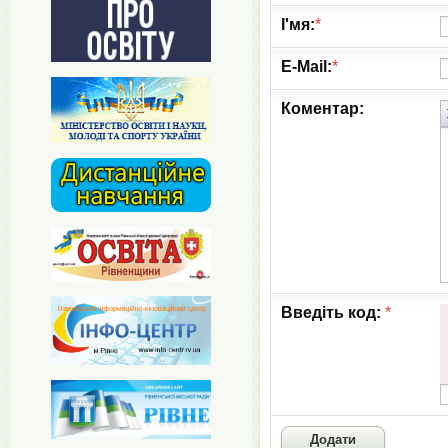
І'мя:
*
E-Mail:
*
Коментар:
Введіть код:
*