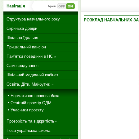
Навігація
Архів:
Структура навчального року
РОЗКЛАД НАВЧАЛЬНИХ ЗАН
Скринька довіри
Шкільна їдальня
Пришкільний пансіон
Пам'ятки поведінки в НС »
Самоврядування
Шкільний медичний кабінет
Освіта. Діти. Майбутнє »
Нормативно-правова база
Освітній простір ОДМ
Учасники проєкту
Прозорість та відкритість»
Нова українська школа