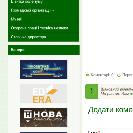
Візитка колегіуму
Громадські організації »
Музей
Охорона праці і техніка безпеки
Сторінка директора
Банери
Коментарі: 0
Перег
Шановний відвіду
Ми радимо Вам
з
Додати коме
І'мя:
*