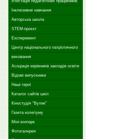
Атестація педагогічних працівників
Інклюзивне навчання
Авторська школа
STEM-проєкт
Експеримент
Центр національного патріотичного
виховання
Асоціація керівників закладів освіти
Відомі випускники
Наші герої
Каталог сайтів шкіл
Кіностудія "Вулик"
Газета колегіуму
Міні-зоопарк
Фотогалерея