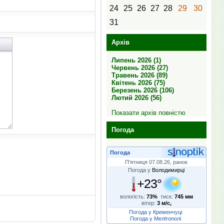
24
25
26
27
28
29
30
31
Архів
Липень 2026 (1)
Червень 2026 (27)
Травень 2026 (89)
Квітень 2026 (75)
Березень 2026 (106)
Лютий 2026 (56)
Показати архів повністю
Погода
Погода
П'ятниця 07.08.26, ранок
Погода у
Володимирці
+23°
вологість:
73%
тиск:
745 мм
вітер:
3 м/с,
Погода у Кременчуці
Погода у Мелітополі