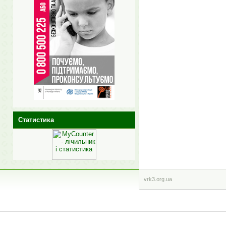
Статистика
vrk3.org.ua