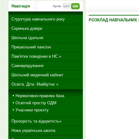
Навігація
Архів:
Структура навчального року
РОЗКЛАД НАВЧАЛЬНИХ З
Скринька довіри
Шкільна їдальня
Пришкільний пансіон
Пам'ятки поведінки в НС »
Самоврядування
Шкільний медичний кабінет
Освіта. Діти. Майбутнє »
Нормативно-правова база
Освітній простір ОДМ
Учасники проєкту
Прозорість та відкритість»
Нова українська школа