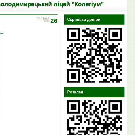
ирецький ліцей "Колегіум"
ТРАВНЯ
26
Скринька довіри
2026
Розклад