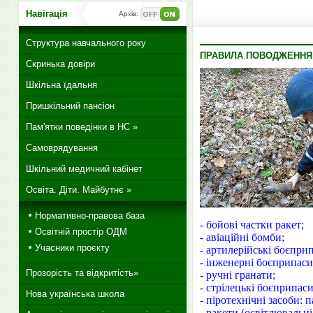
Навігація
Архів:
Структура навчального року
ПРАВИЛА ПОВОДЖЕННЯ
Скринька довіри
Шкільна їдальня
Пришкільний пансіон
Пам'ятки поведінки в НС »
Самоврядування
Шкільний медичний кабінет
Освіта. Діти. Майбутнє »
Нормативно-правова база
- бойові частки ракет;
Освітній простір ОДМ
- авіаційні бомби;
Учасники проєкту
- артилерійські боєприп
- інженерні боєприпаси 
Прозорість та відкритість»
- ручні гранати;
- стрілецькі боєприпаси
Нова українська школа
- піротехнічні засоби: 
- ракети (освітлювальні