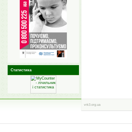
Статистика
vrk3.org.ua