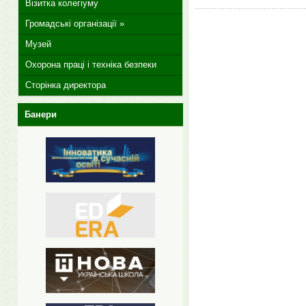
Візитка колегіуму
Громадські організації »
Музей
Охорона праці і техніка безпеки
Сторінка директора
Банери