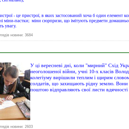
ристрої - це пристрої, в яких застосований хоча б один елемент к
ні міни-пастки; міни сюрпризи, що імітують предмети домашньог
ь увагу.
лядів новини: 3684
У ці вересневі дні, коли "мирний" Схід Укр
неоголошеної війни, учні 10-х класів Воло
колегіуму вирішили теплим і щирим словом
солдатів, що захищають рідну землю. Вони
поштою відправляють свої листи вдячності 
лядів новини: 2603