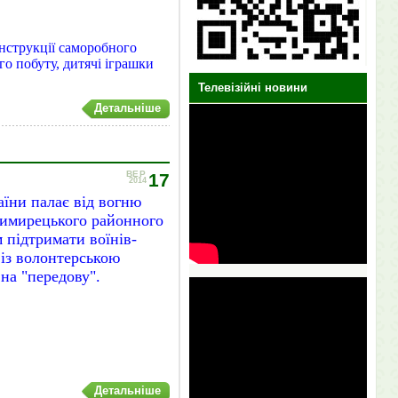
онструкції саморобного
о побуту, дитячі іграшки
Телевізійні новини
Детальніше
ВЕР
17
2014
аїни палає від вогню
димирецького районного
 підтримати воїнів-
 із волонтерською
на "передову".
Детальніше