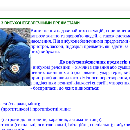
Волод
 З ВИБУХОНЕБЕЗПЕЧНИМИ ПРЕДМЕТАМИ
Виникнення надзвичайних ситуацій, спричинених
загрозу життю та здоров'ю людей, а також систе
населення. Під вибухонебезпечними предметами сл
пристрої, засоби, підозрілі предмети, які здатні за
них) вибухати.
До вибухонебезпечних предметів 
- вибухові речовини – хімічні з'єднання або суміш
певних зовнішніх дій (нагрівання, удар, тертя, в
пристрою) до швидкого хімічного перетворення,
з виділенням великої кількості енергії і утворення
- боєприпаси, до яких відносяться:
аси (снаряди, міни);
(протитанкові і протипіхотні міни);
 (патрони до пістолетів, карабінів, автоматів тощо).
патрони (сигнальні, освітлювальні, імітаційні, спеціальні); вибухо
, сигнальні);