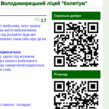
имирецький ліцей "Колегіум"
Скринька довіри
ВЕР
17
2014
 вибухами, несе значну
мам життєзабезпечення
ід розуміти будь-які
 певних умов (або при дії на
відносяться:
і, здатні під впливом
ибух іншого вибухового
 що саморозповсюджується,
м газів.
Розклад
ві пакети; петарди;