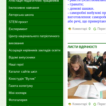
Атестація педагогічних працівників
- гранати;
Інклюзивне навчання
- димові шашки.
- саморобні вибухові п
Авторська школа
виготовлення: самороб
або речі, що привертают
STEM-проєкт
Коментарі:
0
Перег
Експеримент
Центр національного патріотичного
виховання
ЛИСТИ ВДЯЧНОСТІ
Асоціація керівників закладів освіти
Відомі випускники
Наші герої
Каталог сайтів шкіл
Кіностудія "Вулик"
Газета колегіуму
Міні-зоопарк
Фотогалерея
Коментарі:
0
Перег