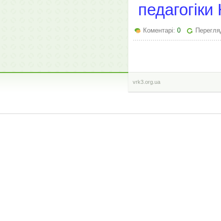
педагогіки
Коментарі:
0
Перегля
vrk3.org.ua