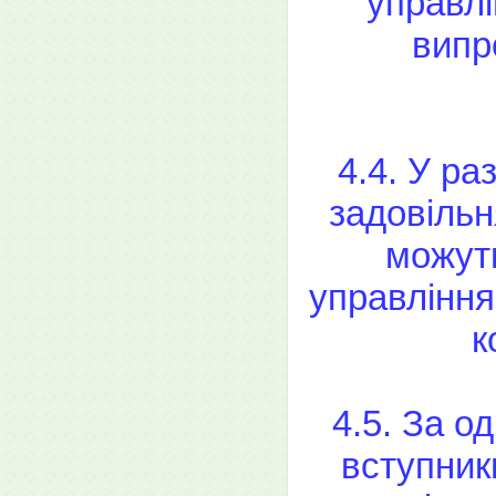
управлі
випр
4.4. У ра
задовільн
можуть
управління
к
4.5. За од
вступник