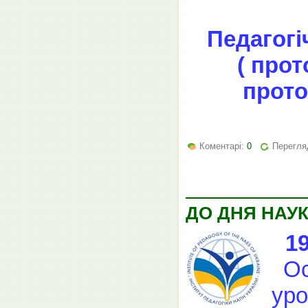
Педагогі
( прот
прото
Коментарі:
0
Перегля
ДО ДНЯ НАУ
1
Ос
уро