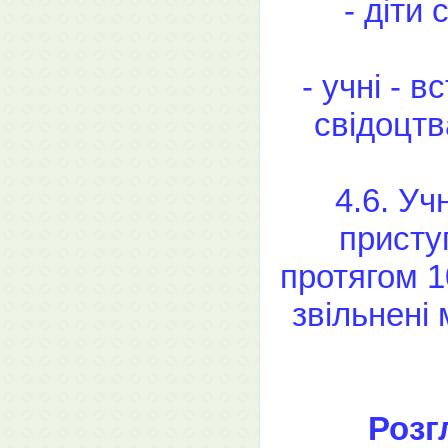
- діти 
- учні - 
свідоцтв
4.6. Уч
присту
протягом 1
звільнені
Розг