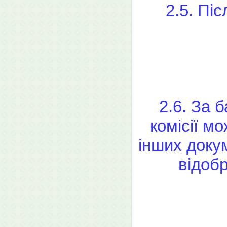
2.5. Пі
2.6. За 
комісії мо
інших докум
відобр