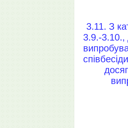
3.11. З к
3.9.-3.10.
випробува
співбесід
досяг
вип