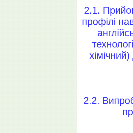
2.1. Прийо
профілі нав
англійсь
технолог
хімічний)
2.2. Випро
пр