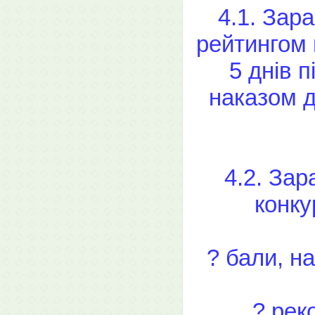
4.1. Зара
рейтингом 
5 днів 
наказом д
4.2. Зар
конку
? бали, н
? рек