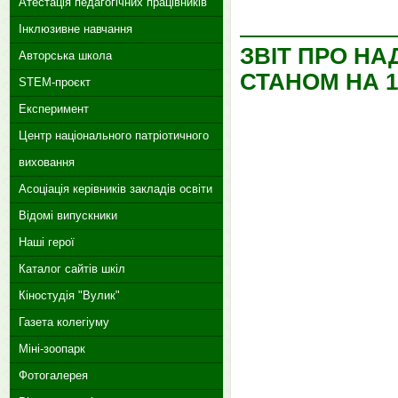
Атестація педагогічних працівників
Інклюзивне навчання
ЗВІТ ПРО Н
Авторська школа
СТАНОМ НА 19
STEM-проєкт
Експеримент
Центр національного патріотичного
виховання
Асоціація керівників закладів освіти
Відомі випускники
Наші герої
Каталог сайтів шкіл
Кіностудія "Вулик"
Газета колегіуму
Міні-зоопарк
Фотогалерея