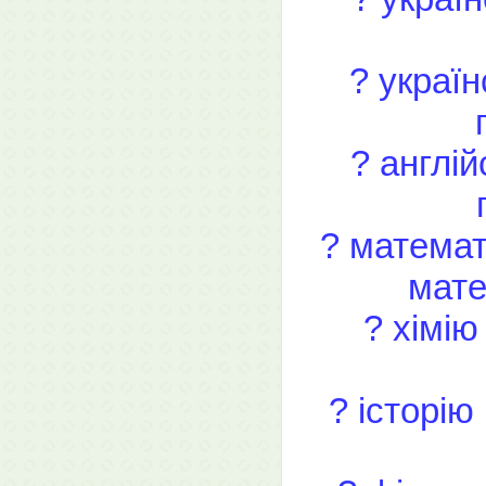
? україн
? англій
? математ
мате
? хімію
? історію