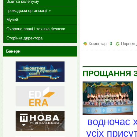
Візитка колегіуму
Громадські організації »
Музей
Охорона праці і техніка безпеки
Сторінка директора
Коментарі:
0
Перегля
Банери
ПРОЩАННЯ З
водночас 
усіх присут