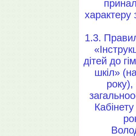
принал
характеру 
1.3. Прави
«Інструк
дітей до гі
шкіл» (н
року)
загальноо
Кабінету
ро
Воло