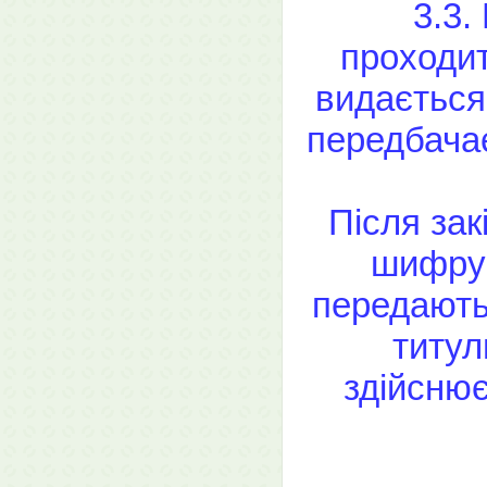
3.3.
проходит
видається
передбачає
Після за
шифрую
передаютьс
титул
здійснює