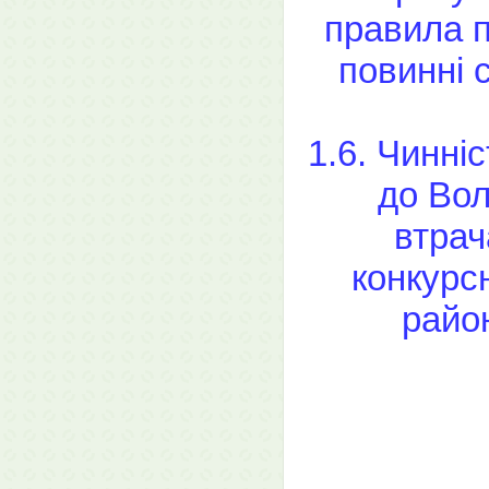
правила п
повинні 
1.6. Чинні
до Вол
втрач
конкурс
район