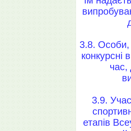
їм надаєть
випробуван
3.8. Особи,
конкурсні 
час,
в
3.9. Уча
спортивн
етапів Все