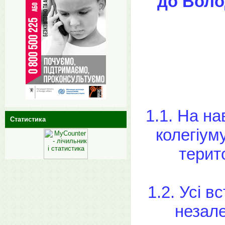
до Воло
1.1. На н
Статистика
колегіум
терит
1.2. Усі 
незале