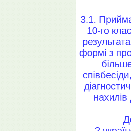
3.1. Прийма
10-го кла
результата
формі з пр
більше
співбесіди
діагностич
нахилів 
Д
? україн