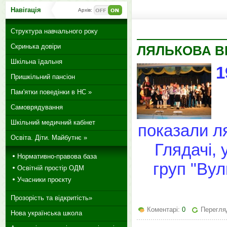
Навігація
Архів:
Структура навчального року
Скринька довіри
ЛЯЛЬКОВА В
Шкільна їдальня
1
Пришкільний пансіон
Пам'ятки поведінки в НС »
Самоврядування
Шкільний медичний кабінет
показали ля
Освіта. Діти. Майбутнє »
Глядачі, 
Нормативно-правова база
груп "Ву
Освітній простір ОДМ
Учасники проєкту
Прозорість та відкритість»
Коментарі:
0
Перегля
Нова українська школа