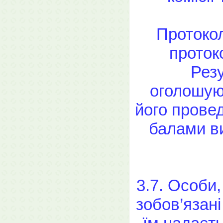
Протокол
проток
Рез
оголошуют
його прове
балами ви
3.7. Особи,
зобов’язані