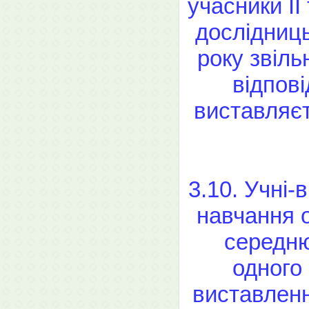
учасники II 
дослідниць
року звіль
відпові
виставляєт
3.10. Учні-
навчання 
середню
одного 
виставленн