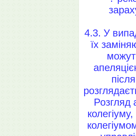
зарах
4.3. У випа
їх заміня
можуть
апеляціє
після
розглядаєть
Розгляд 
колегіуму,
колегіумо