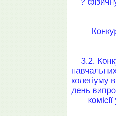
? фізичну
Конку
3.2. Кон
навчальних
колегіуму 
день випро
комісії