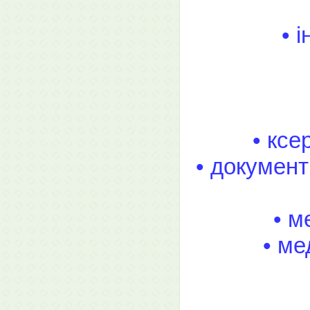
• 
• ксе
• документ
• м
• ме