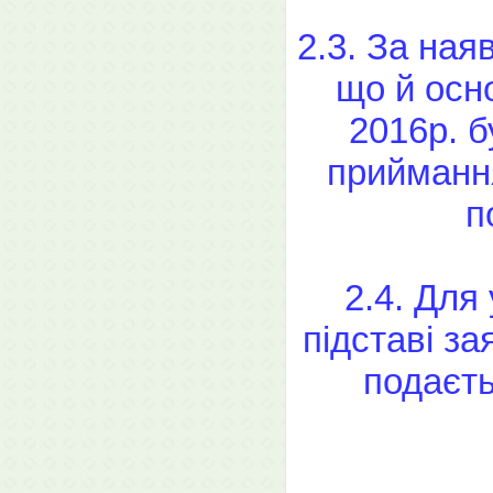
2.3. За ная
що й осн
2016р. 
приймання
п
2.4. Для
підставі за
подаєть