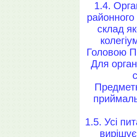
1.4. Орг
районного 
склад я
колегіу
Головою Пр
Для орган
Предметн
приймаль
1.5. Усі пи
вирішує