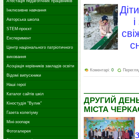
Атестація педагогічних працівників
Діти
Інклюзивне навчання
і
Авторська школа
STEM-проєкт
сві
Експеримент
с
Центр національного патріотичного
виховання
Асоціація керівників закладів освіти
Коментарі:
0
Перегляд
Відомі випускники
Наші герої
Каталог сайтів шкіл
ДРУГИЙ ДЕНЬ
Кіностудія "Вулик"
МІСТА ЧЕРКА
Газета колегіуму
Міні-зоопарк
Фотогалерея