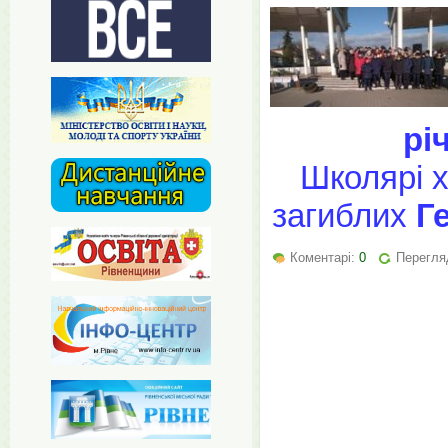
рі
Школярі 
загиблих
Г
Коментарі:
0
Перегля