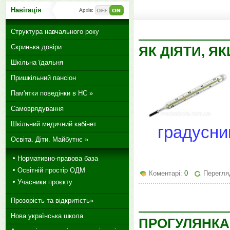
Навігація
Архів:
Структура навчального року
Скринька довіри
ЯК ДІЯТИ, 
Шкільна їдальня
Пришкільний пансіон
Пам'ятки поведінки в НС »
Самоврядування
Шкільний медичний кабінет
градусни
Освіта. Діти. Майбутнє »
Нормативно-правова база
Освітній простір ОДМ
Коментарі:
0
Перегля
Учасники проєкту
Прозорість та відкритість»
Нова українська школа
ПРОГУЛЯНКА 