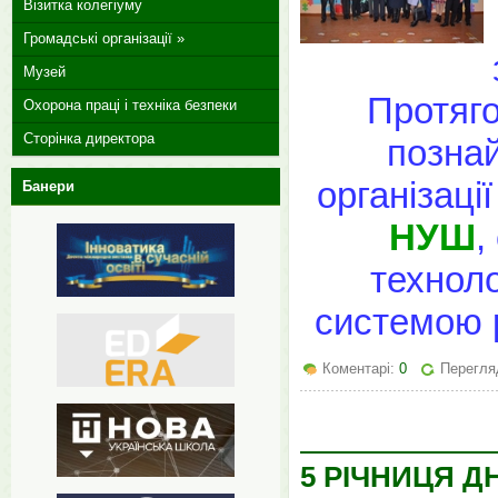
Візитка колегіуму
Громадські організації »
Музей
Протяго
Охорона праці і техніка безпеки
Сторінка директора
познай
організаці
Банери
НУШ
,
техноло
системою р
Коментарі:
0
Перегля
5 РІЧНИЦЯ Д