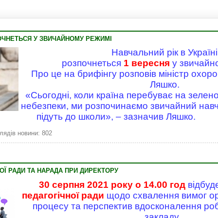
Волод
ОЧНЕТЬСЯ У ЗВИЧАЙНОМУ РЕЖИМІ
Навчальний рік в Україні
розпочнеться
1 вересня
у звичайн
Про це на брифінгу розповів міністр охоро
Ляшко.
«Сьогодні, коли країна перебуває на зелено
небезпеки, ми розпочинаємо звичайний навча
підуть до школи», – зазначив Ляшко.
лядів новини: 802
ОЇ РАДИ ТА НАРАДА ПРИ ДИРЕКТОРУ
30 серпня 2021 року о 14.00 год
відбуд
педагогічної ради
щодо схвалення вимог орг
процесу та перспектив вдосконалення ро
закладу.