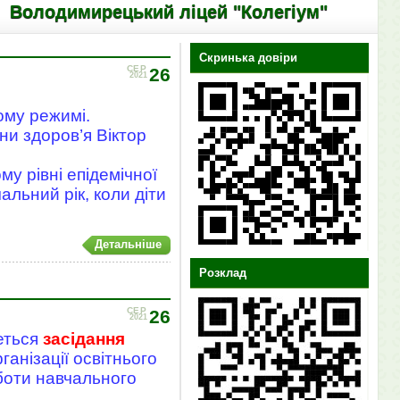
имирецький ліцей "Колегіум"
Скринька довіри
СЕР
26
2021
ому режимі.
ни здоров’я Віктор
му рівні епідемічної
льний рік, коли діти
Детальніше
Розклад
СЕР
26
2021
еться
засідання
анізації освітнього
боти навчального