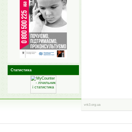
Статистика
vrk3.org.ua