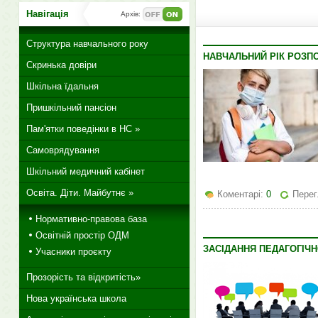
Навігація
Архів:
Структура навчального року
НАВЧАЛЬНИЙ РІК РОЗП
Скринька довіри
Шкільна їдальня
Пришкільний пансіон
Пам'ятки поведінки в НС »
Самоврядування
Шкільний медичний кабінет
Освіта. Діти. Майбутнє »
Коментарі:
0
Перег
Нормативно-правова база
Освітній простір ОДМ
ЗАСІДАННЯ ПЕДАГОГІЧН
Учасники проєкту
Прозорість та відкритість»
Нова українська школа