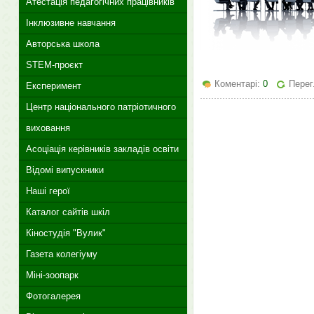
Атестація педагогічних працівників
Інклюзивне навчання
Авторська школа
STEM-проєкт
Коментарі:
0
Перег
Експеримент
Центр національного патріотичного
виховання
Асоціація керівників закладів освіти
Відомі випускники
Наші герої
Каталог сайтів шкіл
Кіностудія "Вулик"
Газета колегіуму
Міні-зоопарк
Фотогалерея