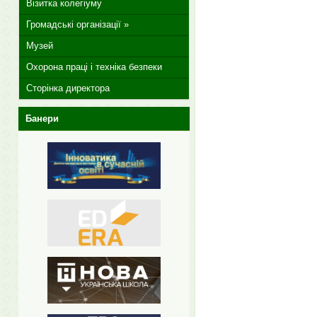
Візитка колегіуму
Громадські організації »
Музей
Охорона праці і техніка безпеки
Сторінка директора
Банери