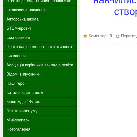
Атестація педагогічних працівників
ство
Інклюзивне навчання
Авторська школа
STEM-проєкт
Коментарі:
0
Перегляд
Експеримент
Центр національного патріотичного
виховання
Асоціація керівників закладів освіти
Відомі випускники
Наші герої
Каталог сайтів шкіл
Кіностудія "Вулик"
Газета колегіуму
Міні-зоопарк
Фотогалерея