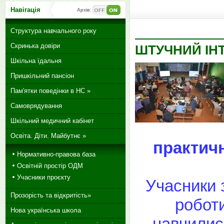
Навігація
Архів:
Структура навчального року
Скринька довіри
ШТУЧНИЙ ІН
Шкільна їдальня
Пришкільний пансіон
Пам'ятки поведінки в НС »
Самоврядування
Шкільний медичний кабінет
Освіта. Діти. Майбутнє »
практичн
Нормативно-правова база
Освітній простір ОДМ
Учасники проєкту
Учасники 
Прозорість та відкритість»
роботи
Нова українська школа
навчилис