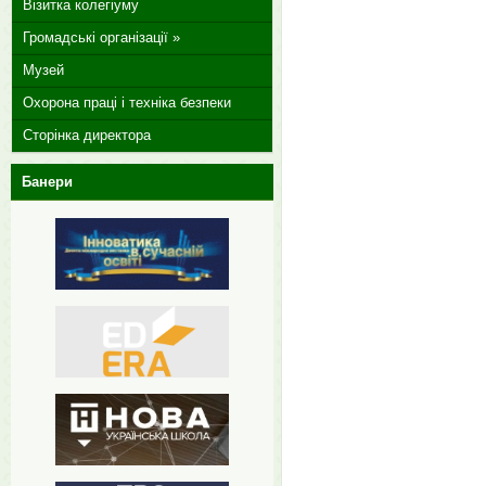
Візитка колегіуму
Громадські організації »
Музей
Охорона праці і техніка безпеки
Сторінка директора
Банери