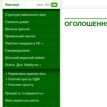
Навігація
Архів:
Структура навчального року
Скринька довіри
ОГОЛОШЕНН
Шкільна їдальня
Пришкільний пансіон
Пам'ятки поведінки в НС »
Самоврядування
Шкільний медичний кабінет
Освіта. Діти. Майбутнє »
Нормативно-правова база
Освітній простір ОДМ
Учасники проєкту
Прозорість та відкритість»
Нова українська школа