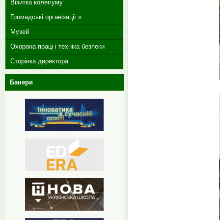
Візитка колегіуму
Громадські організації »
Музей
Охорона праці і техніка безпеки
Сторінка директора
Банери