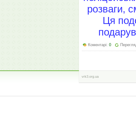
розваги, с
Ця под
подарув
Коментарі:
0
Перегляд
vrk3.org.ua