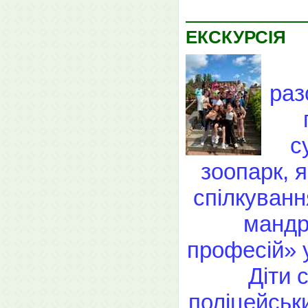
ЕКСКУРСІЯ
раз
с
зоопарк, 
спілкуван
мандр
професій» у
Діти 
поліцейськи