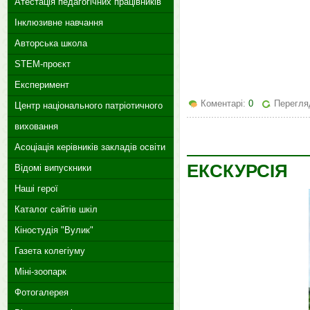
Атестація педагогічних працівників
Інклюзивне навчання
Авторська школа
STEM-проєкт
Експеримент
Коментарі:
0
Перегляд
Центр національного патріотичного
виховання
Асоціація керівників закладів освіти
ЕКСКУРСІЯ
Відомі випускники
Наші герої
Каталог сайтів шкіл
Кіностудія "Вулик"
Газета колегіуму
Міні-зоопарк
Фотогалерея