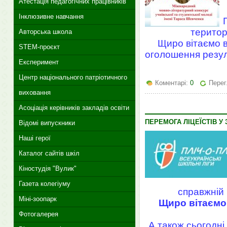
Атестація педагогічних працівників
Інклюзивне навчання
територ
Авторська школа
Щиро вітаємо в
STEM-проєкт
оголошення резуль
Експеримент
Центр національного патріотичного
Коментарі:
0
Перег
виховання
Асоціація керівників закладів освіти
ПЕРЕМОГА ЛІЦЕЇСТІВ У 
Відомі випускники
Наші герої
Каталог сайтів шкіл
Кіностудія "Вулик"
Газета колегіуму
справжній
Міні-зоопарк
Щиро вітаємо 
Фотогалерея
А також сьогодні