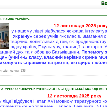
Володим
Я ЛЮБЛЮ УКРАЇНУ»
12 листопада 2025 рок
у нашому ліцеї відбулася яскрава інтелекту
Україну»
серед учнів 4-х класів. Змагання 
творчих, допитливих дітей, які продемонстру
рідну країну, її культуру, традиції та історію
андний дух та любов до Батьківщини.
Перемогу 
я» (учні 4-Б класу, класний керівник Ірина 
виховують справжніх патріотів, які щиро любля
лядів новини: 338
ТЕРАТУРНОГО КОНКУРСУ УЧНІВСЬКОЇ ТА СТУДЕНТСЬКОЇ МОЛОДІ ІМЕ
12 листопада 2025 року
у ліцеї відбувся ІІ етап XVI мовно-літературного к
студентської молоді імені Тараса Шевченка. 70 зд