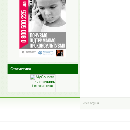
Статистика
vrk3.org.ua