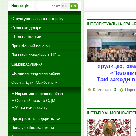
Навігація
Архів:
Структура навчального року
ІНТЕЛЕКТУАЛЬНА ГРА «
Скринька довіри
Шкільна їдальня
Пришкільний пансіон
Пам'ятки поведінки в НС »
Самоврядування
ерудицію, ком
«Паляниц
Шкільний медичний кабінет
Такі заходи 
Освіта. Діти. Майбутнє »
Коментарі:
0
Перег
Нормативно-правова база
Освітній простір ОДМ
Учасники проєкту
ІІ ЕТАП XVI МОВНО-ЛІ
Прозорість та відкритість»
Нова українська школа