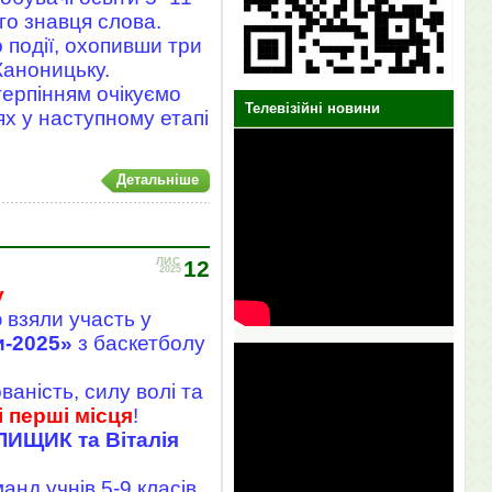
го знавця слова.
 події, охопивши три
Каноницьку.
терпінням очікуємо
Телевізійні новини
ях у наступному етапі
Детальніше
ЛИС
12
2025
у
 взяли участь у
и-2025»
з баскетболу
аність, силу волі та
і перші місця
!
БЛИЩИК та Віталія
нд учнів 5-9 класів.