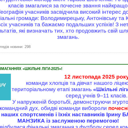
класів змагалися за почесне звання найкращо
Географія учасників засвідчила високий інтерес до
іальні громади: Володимирецьку, Антонівську та 
сіх учасників та бажаємо подальших успіхів! З не
татів, які визначать тих, хто продовжить свій шл
змагань.
лядів новини: 298
ЗМАГАННЯХ «ШКІЛЬНІ ЛІГИ-2025»!
12 листопада 2025 рок
команди хлопців та дівчат нашого ліцею
територіальному етапі змагань
«Шкільні ліг
серед учнів 9–11 класів.
У напруженій боротьбі, демонструючи згуртов
 командний дух, обидві команди вибороли
почесн
наших спортсменів і їхніх наставників Ірину 
МАНЗИКА із заслуженою перемогою!
 відбулися фінальні змагання з футболу серед кома