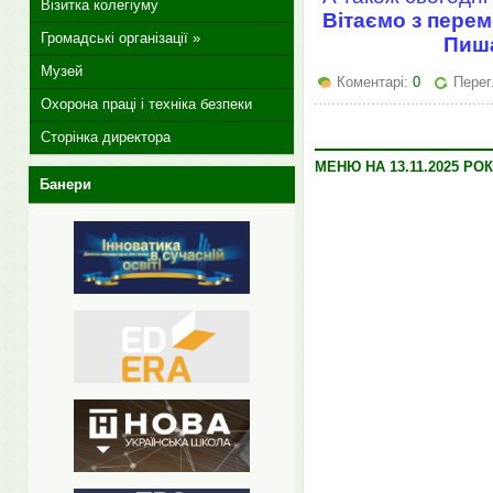
Візитка колегіуму
Вітаємо з пере
Громадські організації »
Пиша
Музей
Коментарі:
0
Перег
Охорона праці і техніка безпеки
Сторінка директора
МЕНЮ НА 13.11.2025 РО
Банери