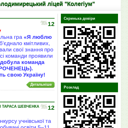
ирецький ліцей "Колегіум"
Скринька довіри
ЛИС
12
2025
у
альна гра
«Я люблю
об’єднало кмітливих,
вали свої знання про
. Усі команди проявили
здобула команда
МОРОЧЕНЕЦЬ).
ть свою Україну!
Детальніше
Розклад
ЛИС
НІ ТАРАСА ШЕВЧЕНКА
12
2025
онкурсу учнівської та
обувачі освіти 5–11