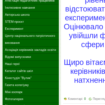
Атестація педагогічних працівників
відстоюват
Інклюзивне навчання
Авторська школа
експеримен
STEM-проєкт
Оцінювало 
Експеримент
увійшли ф
Центр національного патріотичного
сфери
виховання
Асоціація керівників закладів освіти
Відомі випускники
Щиро вітаєм
Наші герої
керівникі
Каталог сайтів шкіл
натхненн
Кіностудія "Вулик"
Газета колегіуму
Міні-зоопарк
Коментарі:
0
Перегляд
Фотогалерея