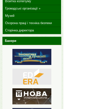
Візитка колегіуму
Громадські організації »
Музей
Охорона праці і техніка безпеки
Сторінка директора
Банери