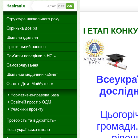
Навігація
Архів:
Структура навчального року
Скринька довіри
І ЕТАП КОНК
Шкільна їдальня
Пришкільний пансіон
Пам'ятки поведінки в НС »
Самоврядування
Шкільний медичний кабінет
Всеукра
Освіта. Діти. Майбутнє »
дослідн
Нормативно-правова база
Освітній простір ОДМ
Учасники проєкту
Цьогоріч
Прозорість та відкритість»
громади
Нова українська школа
рівен