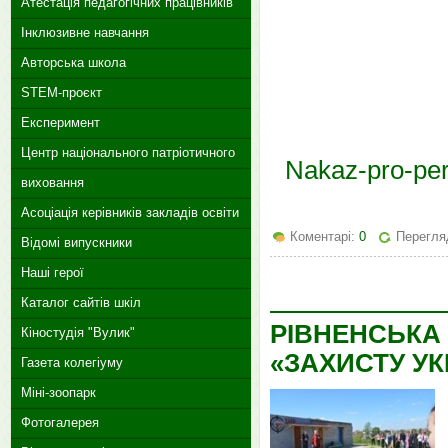
Атестація педагогічних працівників
Інклюзивне навчання
Авторська школа
STEM-проєкт
Експеримент
Центр національного патріотичного
Nakaz-pro-pe
виховання
Асоціація керівників закладів освіти
Коментарі:
0
Перегляд
Відомі випускники
Наші герої
Каталог сайтів шкіл
РІВНЕНСЬКА
Кіностудія "Вулик"
«ЗАХИСТУ УК
Газета колегіуму
Міні-зоопарк
Фотогалерея