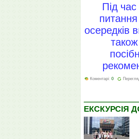
Під час
питання
осередків 
також
посіб
рекомен
Коментарі:
0
Перегляд
ЕКСКУРСІЯ Д