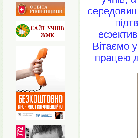
середовищ
підт
ефектив
Вітаємо уч
працею д