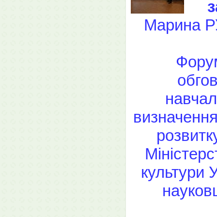
з
Марина Р
Фору
обго
навчал
визначення
розвитк
Міністерс
культури 
науковц