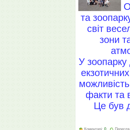
О
та зоопарк
світ весел
зони т
атмо
У зоопарку 
екзотичних
можливість 
факти та 
Це був 
Коментарі:
0
Перегляд