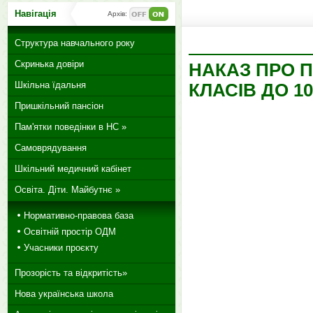
Навігація
Архів:
Структура навчального року
Скринька довіри
НАКАЗ ПРО П
Шкільна їдальня
КЛАСІВ ДО 1
Пришкільний пансіон
Пам'ятки поведінки в НС »
Самоврядування
Шкільний медичний кабінет
Освіта. Діти. Майбутнє »
Нормативно-правова база
Освітній простір ОДМ
Учасники проєкту
Прозорість та відкритість»
Нова українська школа