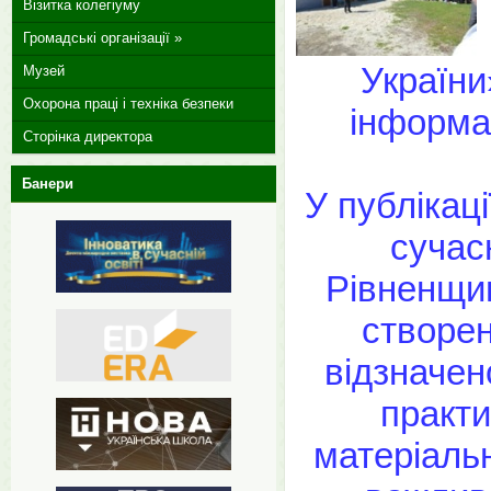
Візитка колегіуму
Громадські організації »
України
Музей
Охорона праці і техніка безпеки
інформа
Сторінка директора
Банери
У публікац
сучас
Рівненщин
створен
відзначе
практи
матеріальн