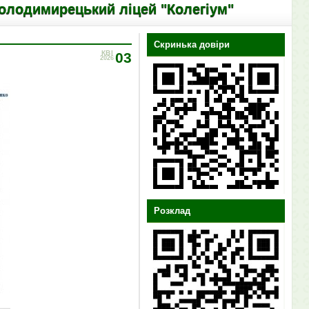
цький ліцей "Колегіум"
Скринька довіри
КВІ
03
2026
Розклад