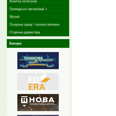
Візитка колегіуму
Громадські організації »
Музей
Охорона праці і техніка безпеки
Сторінка директора
Банери