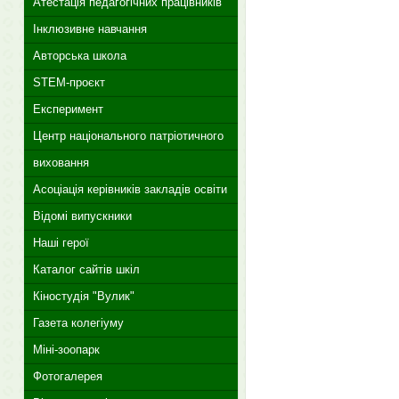
Атестація педагогічних працівників
Інклюзивне навчання
Авторська школа
STEM-проєкт
Експеримент
Центр національного патріотичного
виховання
Асоціація керівників закладів освіти
Відомі випускники
Наші герої
Каталог сайтів шкіл
Кіностудія "Вулик"
Газета колегіуму
Міні-зоопарк
Фотогалерея