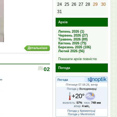
24
25
26
27
28
29
30
31
Архів
Липень 2026 (1)
Червень 2026 (27)
Травень 2026 (89)
Квітень 2026 (75)
Березень 2026 (106)
Детальніше
Лютий 2026 (56)
Показати архів повністю
Погода
КВІ
02
2026
Погода
П'ятниця 07.08.26, вечір
Погода у
Володимирці
+20°
вологість:
57%
тиск:
748 мм
вітер:
4 м/с,
Погода у Кременчуці
Погода у Мелітополі