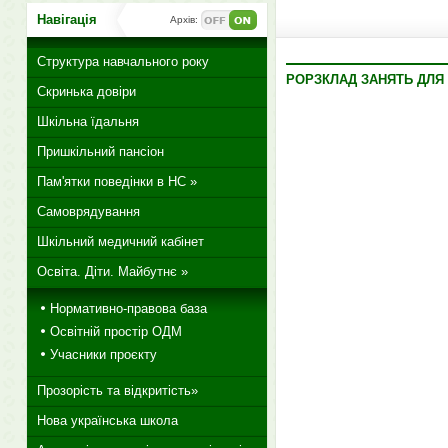
Навігація
Архів:
Структура навчального року
РОРЗКЛАД ЗАНЯТЬ ДЛЯ У
Скринька довіри
Шкільна їдальня
Пришкільний пансіон
Пам'ятки поведінки в НС »
Самоврядування
Шкільний медичний кабінет
Освіта. Діти. Майбутнє »
Нормативно-правова база
Освітній простір ОДМ
Учасники проєкту
Прозорість та відкритість»
Нова українська школа