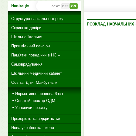
Навігація
Архів:
Структура навчального року
РОЗКЛАД НАВЧАЛЬНИХ ЗА
Скринька довіри
Шкільна їдальня
Пришкільний пансіон
Пам'ятки поведінки в НС »
Самоврядування
Шкільний медичний кабінет
Освіта. Діти. Майбутнє »
Нормативно-правова база
Освітній простір ОДМ
Учасники проєкту
Прозорість та відкритість»
Нова українська школа