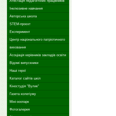
Атестація педагогічних працівників
Інклюзивне навчання
Авторська школа
STEM-проєкт
Експеримент
Центр національного патріотичного
виховання
Асоціація керівників закладів освіти
Відомі випускники
Наші герої
Каталог сайтів шкіл
Кіностудія "Вулик"
Газета колегіуму
Міні-зоопарк
Фотогалерея