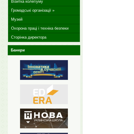
Візитка колегіуму
Громадські організації »
Музей
Охорона праці і техніка безпеки
Сторінка директора
Банери