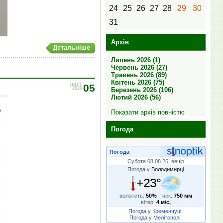
24
25
26
27
28
29
30
31
Архів
Детальніше
Липень 2026 (1)
Червень 2026 (27)
Травень 2026 (89)
Квітень 2026 (75)
ЛЮТ
05
2026
Березень 2026 (106)
Лютий 2026 (56)
Показати архів повністю
Погода
Погода
Субота 08.08.26, вечір
Погода у
Володимирці
+23°
вологість:
50%
тиск:
750 мм
вітер:
4 м/с,
Погода у Кременчуці
Погода у Мелітополі