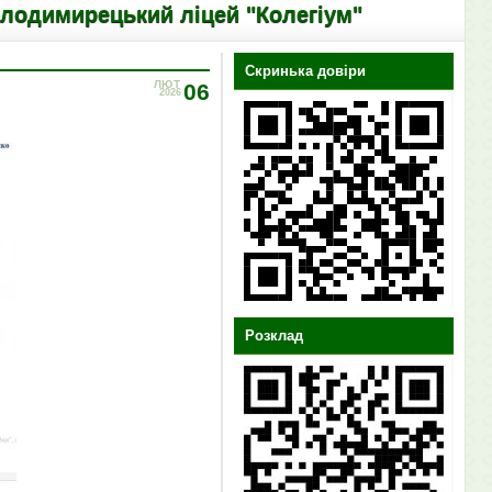
ький ліцей "Колегіум"
Скринька довіри
ЛЮТ
06
2026
Розклад