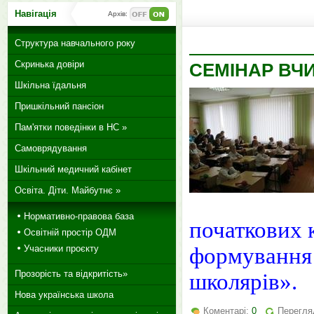
Навігація
Архів:
Структура навчального року
Скринька довіри
СЕМІНАР ВЧ
Шкільна їдальня
Пришкільний пансіон
Пам'ятки поведінки в НС »
Самоврядування
Шкільний медичний кабінет
Освіта. Діти. Майбутнє »
Нормативно-правова база
початкових 
Освітній простір ОДМ
Учасники проєкту
формування 
Прозорість та відкритість»
школярів».
Нова українська школа
Коментарі:
0
Перегля