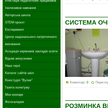
Атестація педагогічних працівників
Інклюзивне навчання
Авторська школа
СИСТЕМА ОЧ
STEM-проєкт
Експеримент
Центр національного патріотичного
виховання
Асоціація керівників закладів освіти
Відомі випускники
Наші герої
Каталог сайтів шкіл
Кіностудія "Вулик"
Коментарі:
0
Перегля
Газета колегіуму
Міні-зоопарк
Фотогалерея
РОЗМИНКА В