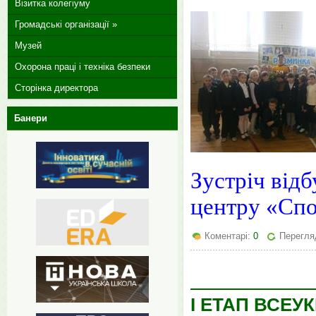
Візитка колегіуму
Громадські організації »
Музей
Охорона праці і техніка безпеки
Сторінка директора
Банери
Зустріч від
центру «Спо
Коментарі:
0
Перегля
І ЕТАП ВСЕУ