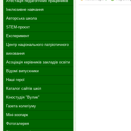
Атестація педагогічних працівників
Інклюзивне навчання
Авторська школа
STEM-проєкт
Експеримент
Центр національного патріотичного
виховання
Асоціація керівників закладів освіти
Відомі випускники
Наші герої
Каталог сайтів шкіл
Кіностудія "Вулик"
Газета колегіуму
Міні-зоопарк
Фотогалерея