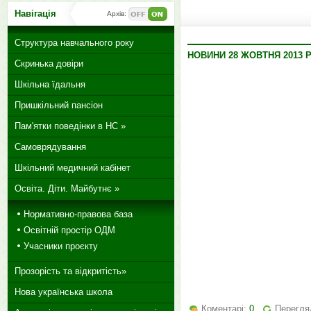
Навігація
Архів:
Структура навчального року
НОВИНИ 28 ЖОВТНЯ 2013 
Скринька довіри
Шкільна їдальня
Пришкільний пансіон
Пам'ятки поведінки в НС »
Самоврядування
Шкільний медичний кабінет
Освіта. Діти. Майбутнє »
Нормативно-правова база
Освітній простір ОДМ
Учасники проєкту
Прозорість та відкритість»
Нова українська школа
Коментарі:
0
Перегля