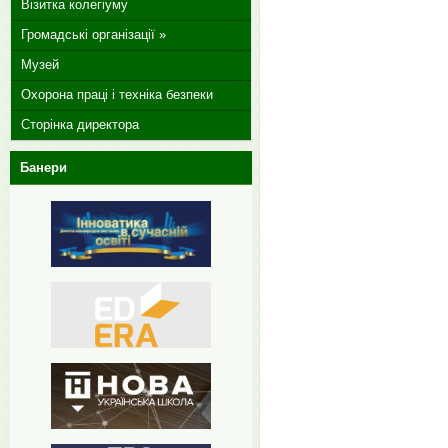
Візитка колегіуму
Громадські організації »
Музей
Охорона праці і техніка безпеки
Сторінка директора
Банери