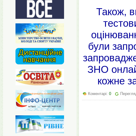
Також, в
тестов
оцінюванн
були запр
запровадже
ЗНО онлай
кожне за
Коментарі:
0
Перегля