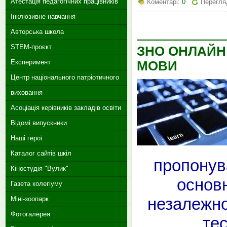
Атестація педагогічних працівників
Коментарі:
0
Перегля
Інклюзивне навчання
Авторська школа
STEM-проєкт
ЗНО ОНЛАЙН:
Експеримент
МОВИ
Центр національного патріотичного
виховання
Асоціація керівників закладів освіти
Відомі випускники
Наші герої
Каталог сайтів шкіл
пропонув
Кіностудія "Вулик"
основн
Газета колегіуму
незалежно
Міні-зоопарк
Фотогалерея
тес