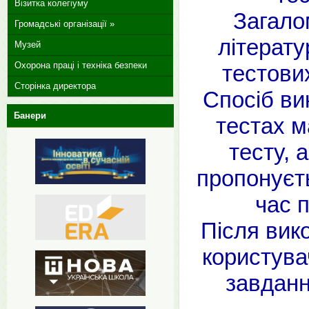
Візитка колегіуму
Загало
Громадські організації »
літерату
Музей
Охорона праці і техніка безпеки
тестови
Сторінка директора
Спосіб ви
Банери
тестах 
тесту, 
пропонуєть
час 
Після вик
користува
завданн