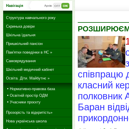
Навігація
Архів:
Структура навчального року
Скринька довіри
РОЗШИРЮЄМО
Шкільна їдальня
Пришкільний пансіон
Пам'ятки поведінки в НС »
Самоврядування
Шкільний медичний кабінет
співпрацю д
Освіта. Діти. Майбутнє »
класний ке
Нормативно-правова база
полковник А
Освітній простір ОДМ
Учасники проєкту
Баран відв
Прозорість та відкритість»
прикордонно
Нова українська школа