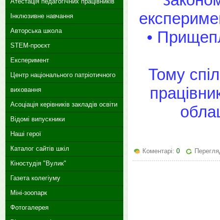
Атестація педагогічних працівників
експеримен
Інклюзивне навчання
Авторська школа
• Прищеп
STEM-проєкт
Експеримент
Тому спіл
Центр національного патріотичного
працівни
виховання
Асоціація керівників закладів освіти
обла
Відомі випускники
Наші герої
Каталог сайтів шкіл
Коментарі:
0
Перегля
Кіностудія "Вулик"
Газета колегіуму
Міні-зоопарк
Фотогалерея