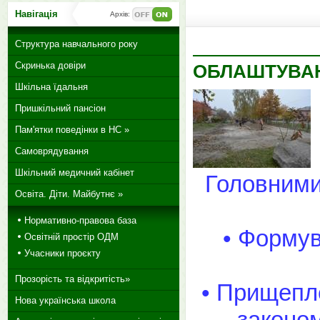
Навігація
Архів:
Структура навчального року
Скринька довіри
ОБЛАШТУВАН
Шкільна їдальня
Пришкільний пансіон
Пам'ятки поведінки в НС »
Самоврядування
Шкільний медичний кабінет
Головними
Освіта. Діти. Майбутнє »
Нормативно-правова база
• Формув
Освітній простір ОДМ
Учасники проєкту
Прозорість та відкритість»
• Прищепле
Нова українська школа
законом