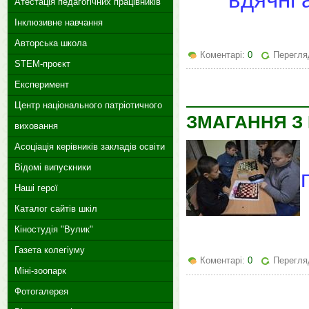
Атестація педагогічних працівників
Інклюзивне навчання
Авторська школа
Коментарі:
0
Перегля
STEM-проєкт
Експеримент
Центр національного патріотичного
ЗМАГАННЯ З
виховання
Асоціація керівників закладів освіти
Відомі випускники
Наші герої
Каталог сайтів шкіл
Кіностудія "Вулик"
Газета колегіуму
Коментарі:
0
Перегля
Міні-зоопарк
Фотогалерея