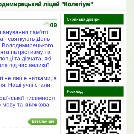
цький ліцей "Колегіум"
Скринька довіри
ЛИС
09
2015
вшанування пам'яті
а - святкують День
на Володимирецького
ята патріотизму та
пці та дівчата, які
ле під час великої
і не лише нитками, а
я. Наші учні стали
Розклад
країнської писемності
ро мову та книжкова
Детальніше