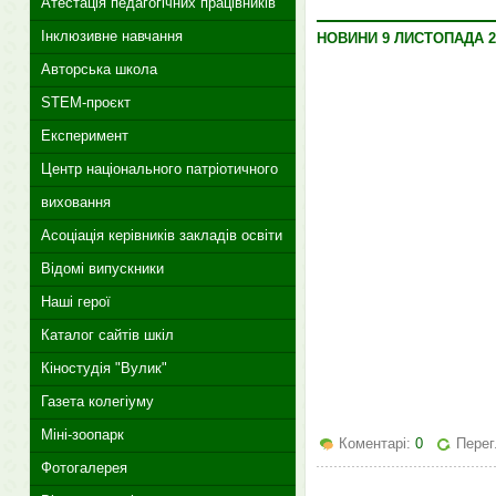
Атестація педагогічних працівників
Інклюзивне навчання
НОВИНИ 9 ЛИСТОПАДА 2
Авторська школа
STEM-проєкт
Експеримент
Центр національного патріотичного
виховання
Асоціація керівників закладів освіти
Відомі випускники
Наші герої
Каталог сайтів шкіл
Кіностудія "Вулик"
Газета колегіуму
Міні-зоопарк
Коментарі:
0
Перег
Фотогалерея