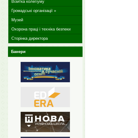
Візитка колегіуму
Громадські організації »
Музей
Охорона праці і техніка безпеки
Сторінка директора
Банери