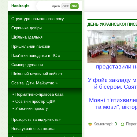
Навігація
Архів:
Структура навчального року
ДЕНЬ УКРАЇНСЬКОЇ ПИС
Скринька довіри
Шкільна їдальня
Пришкільний пансіон
Пам'ятки поведінки в НС »
Самоврядування
представили на
Шкільний медичний кабінет
У фойє закладу м
Освіта. Діти. Майбутнє »
й бісером. Свят
Нормативно-правова база
Мовні п'ятихвилин
Освітній простір ОДМ
та мови", вікто
Учасники проєкту
Прозорість та відкритість»
Коментарі:
0
Перег
Нова українська школа