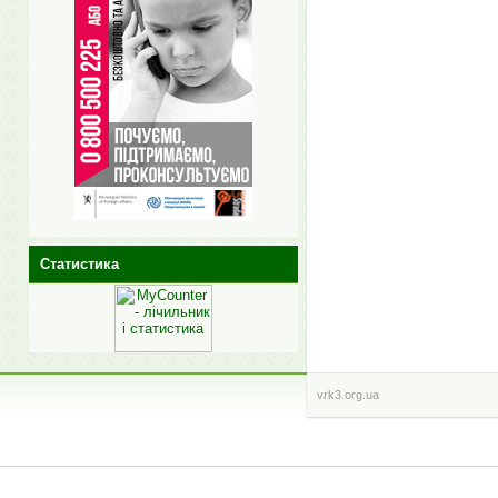
Статистика
vrk3.org.ua