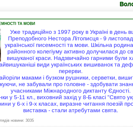
Володимире
ЕМНОСТІ ТА МОВИ
Уже традиційно з 1997 року в Україні в день 
Преподобного Нестора Літописця - 9 листопад
української писемності та мови. Шкільна роди
районного колегіуму активно долучилася до св
вишуканої краси. Надзвичайно гарними були хло
йвишуканіші види українських вишиванок та дефі
перерви.
айоріли маками і бузком рушники, серветки, вишит
куючи, не забували про головне - здобувати знанн
учасниками Міжнародного диктанту Єдності.
ки у 5-11 кл., виховний захід у 8-Б класі "Свято у
рини у 6-х і 9-х класах, виразне читання поезій п
виставка - стали атребутами свята.
лядів новини: 3035