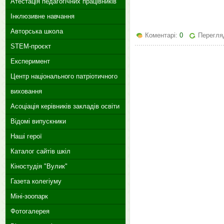
Атестація педагогічних працівників
Інклюзивне навчання
Авторська школа
Коментарі:
0
Перегля
STEM-проєкт
Експеримент
Центр національного патріотичного
виховання
Асоціація керівників закладів освіти
Відомі випускники
Наші герої
Каталог сайтів шкіл
Кіностудія "Вулик"
Газета колегіуму
Міні-зоопарк
Фотогалерея