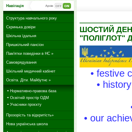
Навігація
Архів:
Структура навчального року
Скринька довіри
ШОСТИЙ ДЕН
Шкільна їдальня
"ПОЛІГЛОТ" Д
Пришкільний пансіон
Пам'ятки поведінки в НС »
Самоврядування
• festive
Шкільний медичний кабінет
Освіта. Діти. Майбутнє »
• histor
Нормативно-правова база
Освітній простір ОДМ
Учасники проєкту
• our achie
Прозорість та відкритість»
Нова українська школа