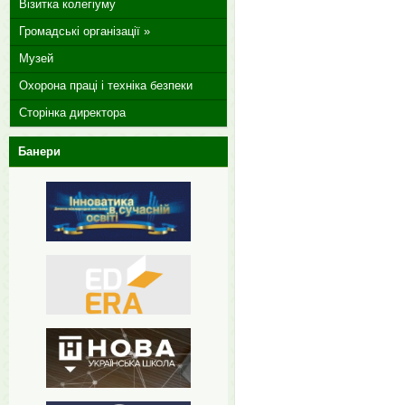
Візитка колегіуму
Громадські організації »
Музей
Охорона праці і техніка безпеки
Сторінка директора
Банери