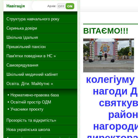
Навігація
Архів:
Структура навчального року
Скринька довіри
ВІТАЄМО!!!
Шкільна їдальня
Пришкільний пансіон
Пам'ятки поведінки в НС »
Самоврядування
Шкільний медичний кабінет
колегіуму
Освіта. Діти. Майбутнє »
нагоди 
Нормативно-правова база
святку
Освітній простір ОДМ
Учасники проєкту
район
Прозорість та відкритість»
нагороди
Нова українська школа
директора