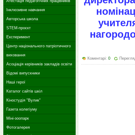
Атестація педагогічних працівників
номінац
Інклюзивне навчання
Авторська школа
учителя
STEM-проєкт
нагородо
Експеримент
Центр національного патріотичного
виховання
Коментарі:
0
Перегля
Асоціація керівників закладів освіти
Відомі випускники
Наші герої
Каталог сайтів шкіл
Кіностудія "Вулик"
Газета колегіуму
Міні-зоопарк
Фотогалерея