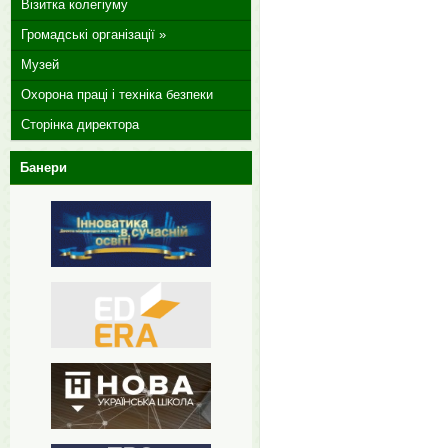
Візитка колегіуму
Громадські організації »
Музей
Охорона праці і техніка безпеки
Сторінка директора
Банери