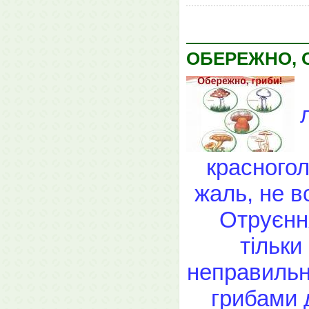
ОБЕРЕЖНО, О
красногол
жаль, не вс
Отруєнн
тільки
неправильні
грибами 