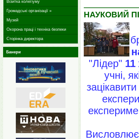
Візитка колегіуму
Громадські організації »
НАУКОВИЙ ПІ
Музей
Охорона праці і техніка безпеки
б
Сторінка директора
н
Банери
"Лідер"
11
учні, я
зацікавити
експери
експеримен
Висловлюєм