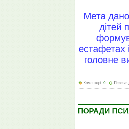
Мета дано
дітей п
формув
естафетах і
головне в
Коментарі:
0
Перегля
ПОРАДИ ПСИ