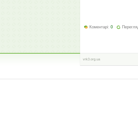
Коментарі:
0
Перегля
vrk3.org.ua