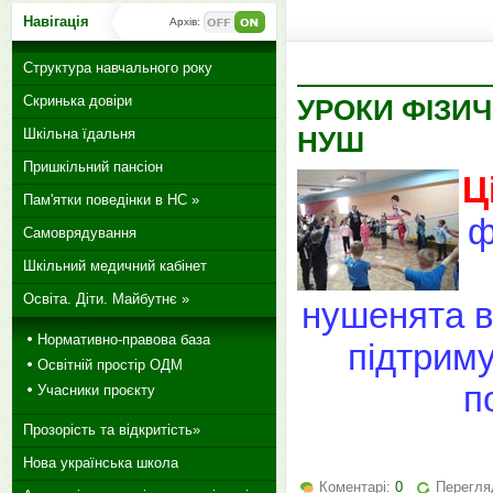
Навігація
Архів:
Структура навчального року
Скринька довіри
УРОКИ ФІЗИ
Шкільна їдальня
НУШ
Пришкільний пансіон
Ц
Пам'ятки поведінки в НС »
ф
Самоврядування
Шкільний медичний кабінет
Освіта. Діти. Майбутнє »
нушенята в
Нормативно-правова база
підтриму
Освітній простір ОДМ
п
Учасники проєкту
Прозорість та відкритість»
Нова українська школа
Коментарі:
0
Перегля