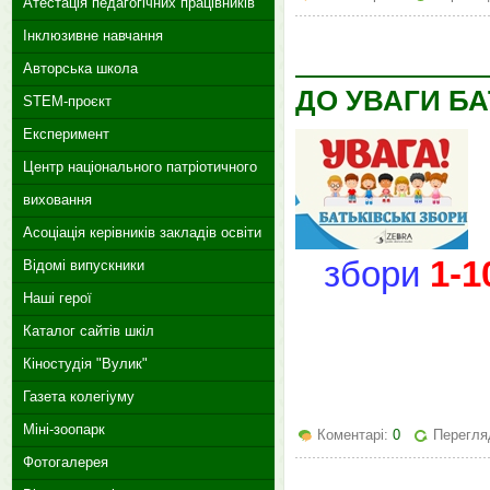
Атестація педагогічних працівників
Інклюзивне навчання
Авторська школа
ДО УВАГИ БА
STEM-проєкт
Експеримент
Центр національного патріотичного
виховання
Асоціація керівників закладів освіти
збори
1-1
Відомі випускники
Наші герої
Каталог сайтів шкіл
Кіностудія "Вулик"
Газета колегіуму
Міні-зоопарк
Коментарі:
0
Перегляд
Фотогалерея