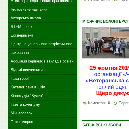
Атестація педагогічних працівників
Інклюзивне навчання
Авторська школа
МІСЯЧНИК ВОЛОНТЕРСТ
STEM-проєкт
Експеримент
Центр національного патріотичного
виховання
Асоціація керівників закладів освіти
25 жовтня 201
Відомі випускники
організації
«
Наші герої
«Ветеранська с
теплий одяг,
Каталог сайтів шкіл
Щиро дякуєм
Кіностудія "Вулик"
Коментарі:
0
Перег
Газета колегіуму
Міні-зоопарк
Фотогалерея
БАТЬКІВСЬКІ ЗБОРИ