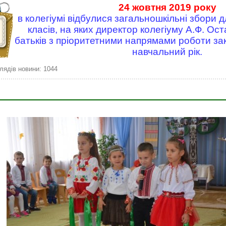
24 жовтня 2019 року
в колегіумі відбулися загальношкільні збори д
класів, на яких директор колегіуму А.Ф. О
батьків з пріоритетними напрямами роботи за
навчальний рік.
лядів новини: 1044