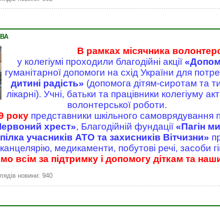
ВА
В рамках місячника волонтер
у колегіумі проходили благодійні акції
«Допом
гуманітарної допомоги на схід України для потр
дитині радість»
(допомога дітям-сиротам та ти
лікарні). Учні, батьки та працівники колегіуму а
волонтерської роботи.
9 року
представники шкільного самоврядування 
Червоний хрест»
, Благодійній фундації
«Пагін м
пілка учасників АТО та захисників Вітчизни»
пр
 канцелярію, медикаменти, побутові речі, засоби гі
о всім за підтримку і допомогу діткам та наш
лядів новини: 940