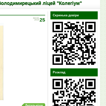
кий ліцей "Колегіум"
Скринька довіри
ЖОВ
25
2019
Розклад
Детальніше