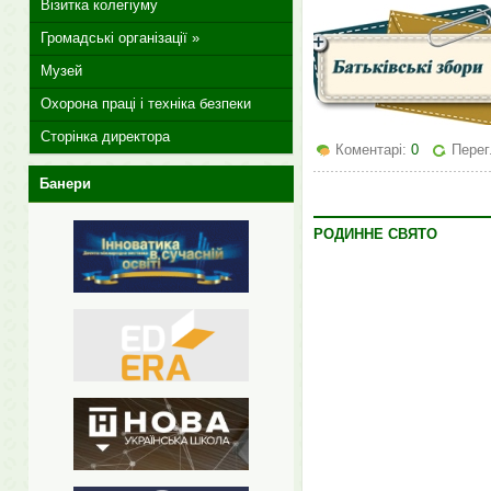
Візитка колегіуму
Громадські організації »
Музей
Охорона праці і техніка безпеки
Сторінка директора
Коментарі:
0
Перег
Банери
РОДИННЕ СВЯТО