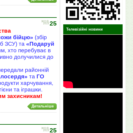
ЖОВ
25
2019
Телевізійні новини
ства
ожи бійцю»
(збір
еб ЗСУ) та
«Подаруй
м, хто перебуває в
ктивно долучилися до
передали районній
илосердя»
та
ГО
одукти харчування,
гієни та іграшки.
им захисникам!
Детальніше
ЖОВ
25
2019