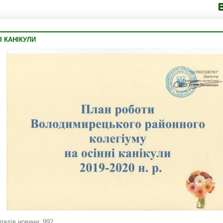
Володимирець
І КАНІКУЛИ
лядів новини: 992