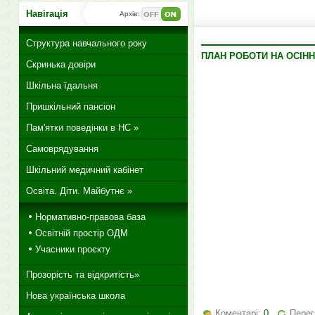
Навігація
Архів:
Структура навчального року
ПЛАН РОБОТИ НА ОСІНН
Скринька довіри
Шкільна їдальня
Пришкільний пансіон
Пам'ятки поведінки в НС »
Самоврядування
Шкільний медичний кабінет
Освіта. Діти. Майбутнє »
Нормативно-правова база
Освітній простір ОДМ
Учасники проєкту
Прозорість та відкритість»
Нова українська школа
Коментарі:
0
Перег