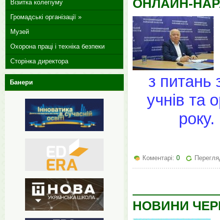
ОНЛАЙН-НАР
Візитка колегіуму
Громадські організації »
Музей
Охорона праці і техніка безпеки
Сторінка директора
з питань
Банери
учнів та 
року.
Коментарі:
0
Перегля
НОВИНИ ЧЕР