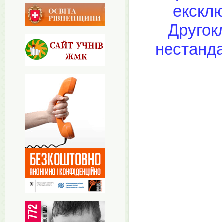
ексклю
Другок
нестанда