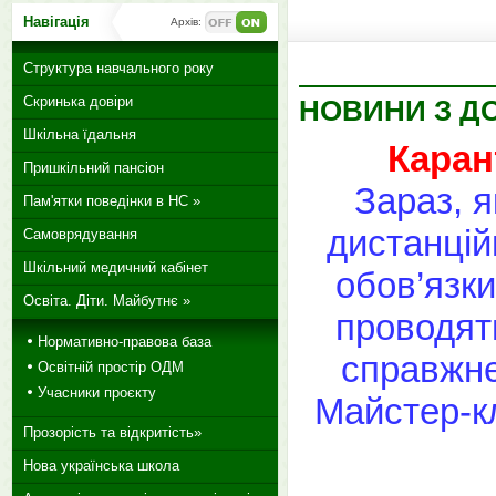
Навігація
Архів:
Структура навчального року
Скринька довіри
НОВИНИ З Д
Шкільна їдальня
Каран
Пришкільний пансіон
Зараз, я
Пам'ятки поведінки в НС »
дистанцій
Самоврядування
Шкільний медичний кабінет
обов’язки
Освіта. Діти. Майбутнє »
проводят
Нормативно-правова база
справжнє
Освітній простір ОДМ
Учасники проєкту
Майстер-к
Прозорість та відкритість»
Нова українська школа