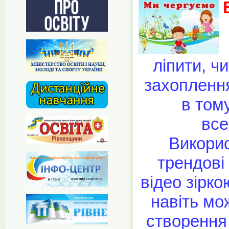
ліпити, ч
захоплення
в тому
все
Викорис
трендові
відео зірк
навіть мо
створення 