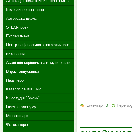
Атестація педагогічних працівників
Інклюзивне навчання
Авторська школа
STEM-проєкт
Експеримент
Центр національного патріотичного
виховання
Асоціація керівників закладів освіти
Відомі випускники
Наші герої
Каталог сайтів шкіл
Кіностудія "Вулик"
Коментарі:
0
Перегляд
Газета колегіуму
Міні-зоопарк
Фотогалерея