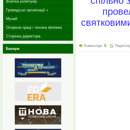
спільно 
Візитка колегіуму
прове
Громадські організації »
Музей
святковими
Охорона праці і техніка безпеки
Сторінка директора
Коментарі:
0
Перегляд
Банери