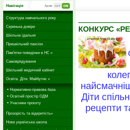
Навігація
Архів:
Структура навчального року
Скринька довіри
КОНКУРС «Р
Шкільна їдальня
Пришкільний пансіон
Пам'ятки поведінки в НС »
Самоврядування
Шкільний медичний кабінет
коле
Освіта. Діти. Майбутнє »
найсмачніш
Нормативно-правова база
Діти спіль
Освітній простір ОДМ
Учасники проєкту
рецепти т
Прозорість та відкритість»
Нова українська школа