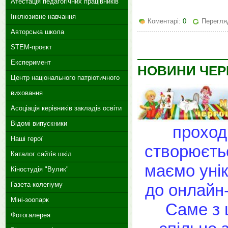
Атестація педагогічних працівників
Інклюзивне навчання
Коментарі:
0
Перегля
Авторська школа
STEM-проєкт
Експеримент
НОВИНИ ЧЕР
Центр національного патріотичного
виховання
Асоціація керівників закладів освіти
Відомі випускники
проход
Наші герої
створюєтьс
Каталог сайтів шкіл
маємо уні
Кіностудія "Вулик"
до онлайн
Газета колегіуму
Міні-зоопарк
Саме з 
Фотогалерея