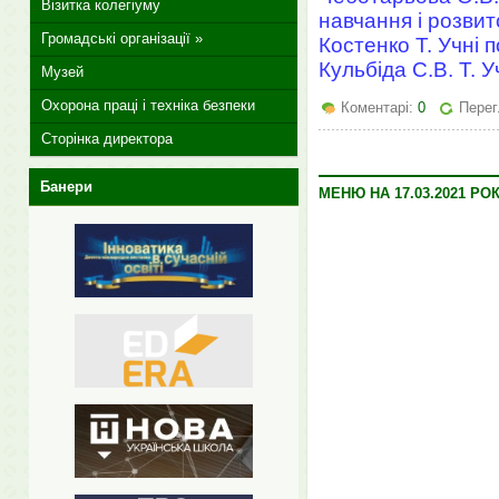
Візитка колегіуму
навчання і розвит
Громадські організації »
Костенко Т. Учні 
Кульбіда С.В. Т. 
Музей
Охорона праці і техніка безпеки
Коментарі:
0
Перег
Сторінка директора
Банери
МЕНЮ НА 17.03.2021 РОК