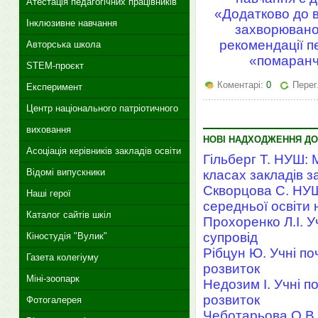
Атестація педагогічних працівників
«Додатково до в
Інклюзивне навчання
захворюванос
рекомендації 
Авторська школа
«помаранче
STEM-проєкт
Коментарі:
0
Перег
Експеримент
Центр національного патріотичного
виховання
НОВІ НАДХОДЖЕННЯ ДО
Асоціація керівників закладів освіти
Гільберг Т. НУШ: 
Відомі випускники
класах закладів з
Скворцова С. НУШ
Наші герої
середньої освіти 
Каталог сайтів шкіл
Прохоренко Л.І. У
супровід
Кіностудія "Вулик"
Рібцун Ю. Учні по
Газета колегіуму
розвиток
Міні-зоопарк
Недозим І. Учні п
розвиток
Фотогалерея
Чеботарьова О.В. 