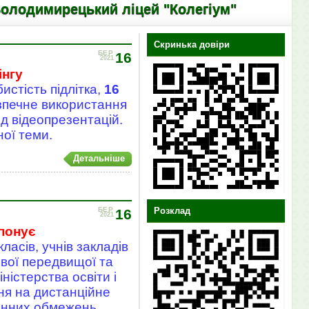
ький ліцей "Колегіум"
Скринька довіри
БЕР
16
2021
інгу
истість підлітка,
16
езпечне використання
яд відеопрезентацій.
ної теми.
Детальніше
Розклад
БЕР
16
2021
опонує
ласів, учнів закладів
ової передвищої та
ністерства освіти і
ня на дистанційне
инних обмежень.