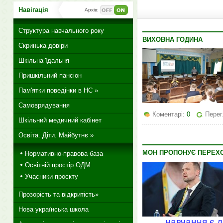
Навігація
Архів:
Структура навчального року
ВИХОВНА ГОДИНА
Скринька довіри
Шкільна їдальня
Пришкільний пансіон
Пам'ятки поведінки в НС »
Самоврядування
Коментарі:
0
Перег
Шкільний медичний кабінет
Освіта. Діти. Майбутнє »
МОН ПРОПОНУЄ ПЕРЕХО
Нормативно-правова база
Освітній простір ОДМ
Учасники проєкту
Прозорість та відкритість»
Нова українська школа
навчання є 