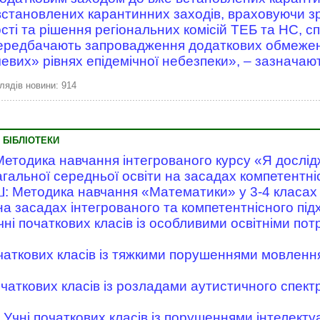
становлених карантинних заходів, враховуючи зр
ті та рішення регіональних комісій ТЕБ та НС, с
передбачають запровадження додаткових обмежен
вих» рівнях епідемічної небезпеки», – зазначают
лядів новини: 914
 БІБЛІОТЕКИ
Методика навчання інтегрованого курсу «Я дослідж
агальної середньої освіти на засадах компетентні
: Методика навчання «Математики» у 3-4 класах 
на засадах інтегрованого та компетентнісного під
чні початкових класів із особливими освітніми пот
чаткових класів із тяжкими порушеннями мовлення
очаткових класів із розладами аутистичного спектр
Учні початкових класів із порушеннями інтелекту