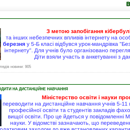
Володимирец
З метою запобігання кібербул
та інших небезпечних впливів інтернету на особ
березня
у 5-Б класі відбувся урок-мандрівка "Б
інтернету". Для учнів було організовано перегл
Діти взяли участь в анкетуванні з да
лядів новини: 905
ДИТИ НА ДИСТАНЦІЙНЕ НАВЧАННЯ
Міністерство освіти і науки пр
переводити на дистанційне навчання учнів 5-11 к
професійної освіти та студентів закладів фах
вищої освіти. Про це йдеться у повідомленні Мі
науки. У відомстві зазначають, що переведен
додатковим заходом до вже встановлених карант