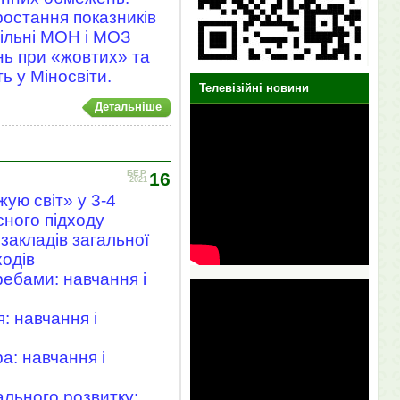
остання показників
пільні МОН і МОЗ
ь при «жовтих» та
ь у Міносвіти.
Телевізійні новини
Детальніше
БЕР
16
2021
ую світ» у 3-4
сного підходу
закладів загальної
ходів
ребами: навчання і
: навчання і
а: навчання і
ального розвитку: