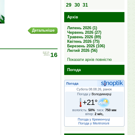
29
30
31
Архів
Липень 2026 (1)
Детальніше
Червень 2026 (27)
Травень 2026 (89)
Квітень 2026 (75)
Березень 2026 (106)
Лютий 2026 (56)
БЕР
16
2021
Показати архів повністю
Погода
Погода
Субота 08.08.26, ранок
Погода у
Володимирці
+21°
вологість:
50%
тиск:
750 мм
вітер:
2 м/с,
Погода у Кременчуці
Погода у Мелітополі