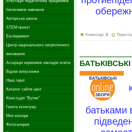
Атестація педагогічних працівників
обережн
Інклюзивне навчання
Авторська школа
STEM-проєкт
Коментарі:
0
Перегляд
Експеримент
Центр національного патріотичного
виховання
БАТЬКІВСЬКІ
Асоціація керівників закладів освіти
Відомі випускники
Наші герої
Каталог сайтів шкіл
Кіностудія "Вулик"
батьками 
Газета колегіуму
Міні-зоопарк
підведен
Фотогалерея