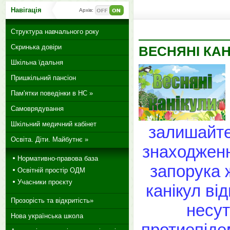
Навігація
Архів:
Структура навчального року
Скринька довіри
ВЕСНЯНІ КАН
Шкільна їдальня
Пришкільний пансіон
Пам'ятки поведінки в НС »
Самоврядування
Шкільний медичний кабінет
залишайте 
Освіта. Діти. Майбутнє »
знаходженн
Нормативно-правова база
запорука ж
Освітній простір ОДМ
Учасники проєкту
канікул ві
Прозорість та відкритість»
несут
Нова українська школа
протиепіде