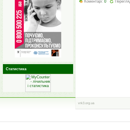
Коментарі:
0
Перегляд
Статистика
vrk3.org.ua