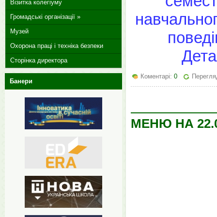
семест
Візитка колегіуму
навчальног
Громадські організації »
Музей
поведі
Охорона праці і техніка безпеки
Дета
Сторінка директора
Коментарі:
0
Перегля
Банери
МЕНЮ НА 22.0