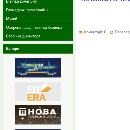
Візитка колегіуму
Громадські організації »
Музей
Охорона праці і техніка безпеки
Коментарі:
0
Перегляд
Сторінка директора
Банери