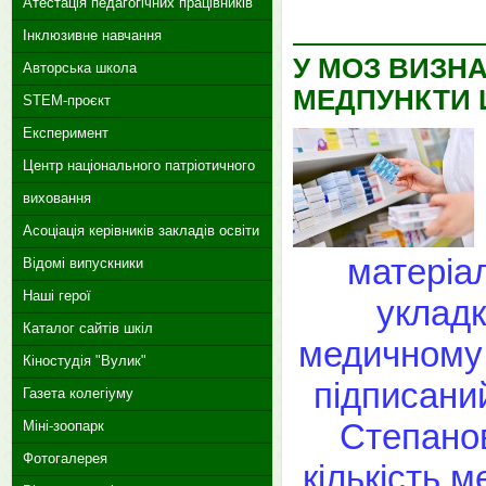
Атестація педагогічних працівників
Інклюзивне навчання
У МОЗ ВИЗН
Авторська школа
МЕДПУНКТИ 
STEM-проєкт
Експеримент
Центр національного патріотичного
виховання
Асоціація керівників закладів освіти
матеріал
Відомі випускники
Наші герої
укладк
Каталог сайтів шкіл
медичному 
Кіностудія "Вулик"
підписани
Газета колегіуму
Степанов
Міні-зоопарк
Фотогалерея
кількість 