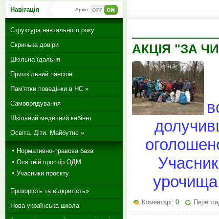
Навігація
Архів:
Структура навчального року
Скринька довіри
АКЦІЯ "ЗА Ч
Шкільна їдальня
Пришкільний пансіон
Пам'ятки поведінки в НС »
в
Самоврядування
Шкільний медичний кабінет
долучивш
Освіта. Діти. Майбутнє »
оголошен
Нормативно-правова база
Учасник
Освітній простір ОДМ
Учасники проєкту
урочищ
Прозорість та відкритість»
Коментарі:
0
Перегляд
Нова українська школа