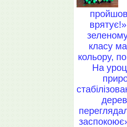
пройшов 
врятує!»
зеленому 
класу ма
кольору, по
На уроц
приро
стабілізова
дерев
переглядал
заспокоює»