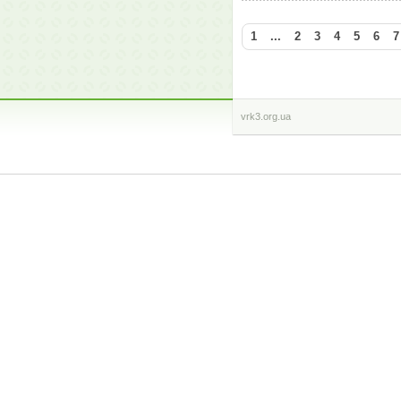
1
...
2
3
4
5
6
7
vrk3.org.ua