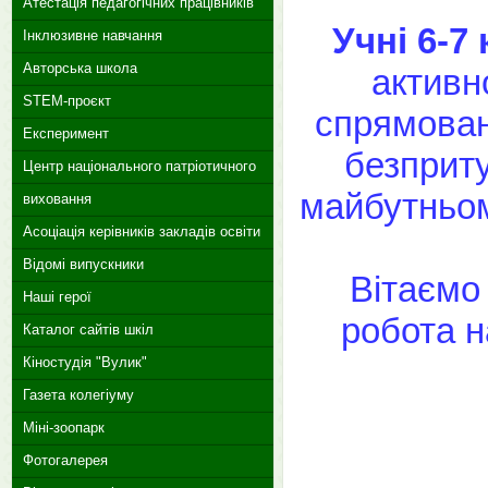
Атестація педагогічних працівників
Учні 6-7
Інклюзивне навчання
Авторська школа
активн
STEM-проєкт
спрямован
Експеримент
безприту
Центр національного патріотичного
майбутньом
виховання
Асоціація керівників закладів освіти
Відомі випускники
Вітаємо
Наші герої
робота н
Каталог сайтів шкіл
Кіностудія "Вулик"
Газета колегіуму
Міні-зоопарк
Фотогалерея