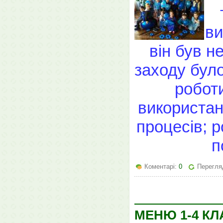
ви
він був н
заходу бул
роботи
використан
процесів; 
п
Коментарі:
0
Перегляд
МЕНЮ 1-4 КЛ