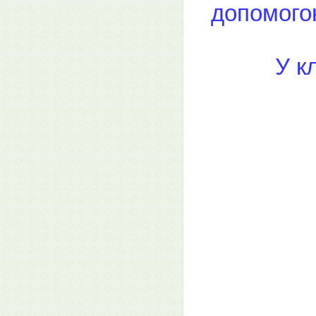
допомогою
У к