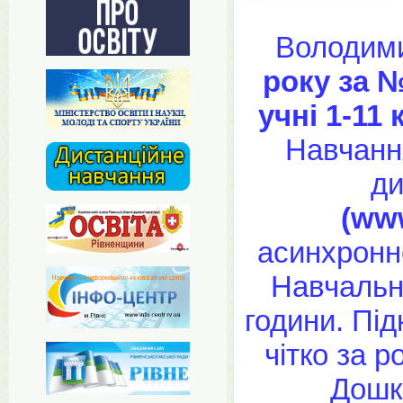
Володими
року за №
учні 1-11
Навчанн
ди
(www
асинхронн
Навчальні
години. Під
чітко за 
Дошк