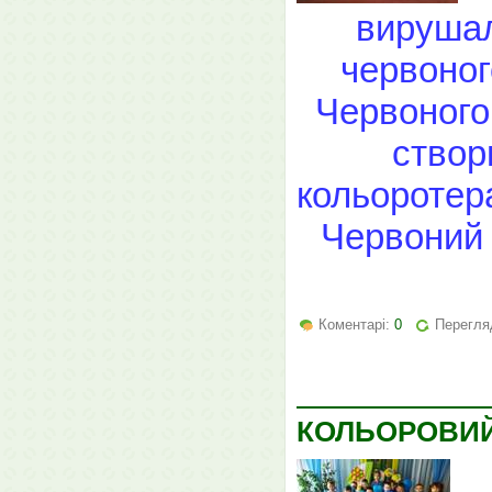
вирушал
червоног
Червоного 
створ
кольоротера
Червоний 
Коментарі:
0
Перегляд
КОЛЬОРОВИЙ