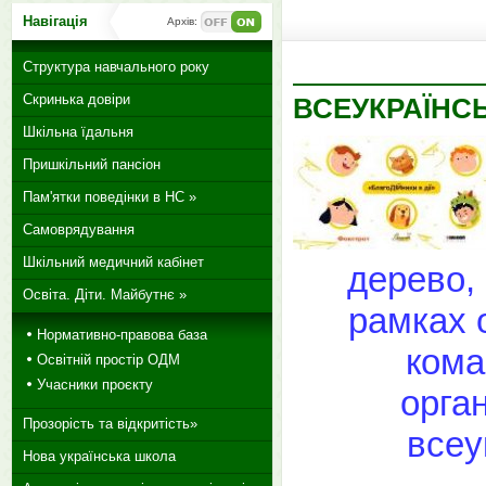
Навігація
Архів:
Структура навчального року
Скринька довіри
ВСЕУКРАЇНСЬ
Шкільна їдальня
Пришкільний пансіон
Пам'ятки поведінки в НС »
Самоврядування
Шкільний медичний кабінет
дерево, 
Освіта. Діти. Майбутнє »
рамках о
Нормативно-правова база
кома
Освітній простір ОДМ
Учасники проєкту
орга
Прозорість та відкритість»
всеу
Нова українська школа