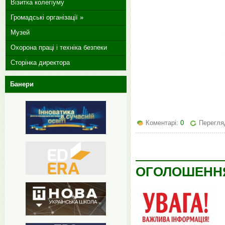
Візитка колегіуму
Громадські організації »
Музей
Охорона праці і техніка безпеки
Сторінка директора
Банери
Коментарі:
0
Перегляд
ОГОЛОШЕНН