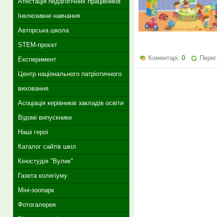
Атестація педагогічних працівників
Інклюзивне навчання
Авторська школа
STEM-проєкт
Коментарі:
0
Перег
Експеримент
Центр національного патріотичного
виховання
Асоціація керівників закладів освіти
Відомі випускники
Наші герої
Каталог сайтів шкіл
Кіностудія "Вулик"
Газета колегіуму
Міні-зоопарк
Фотогалерея