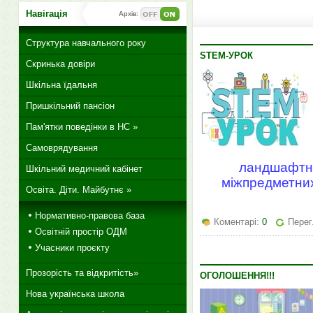
Навігація
Архів:
Структура навчального року
STEM-УРОК
Скринька довіри
Шкільна їдальня
Пришкільний пансіон
Пам'ятки поведінки в НС »
Самоврядування
ландшафтни
Шкільний медичний кабінет
міжпредметних 
Освіта. Діти. Майбутнє »
Нормативно-правова база
Коментарі:
0
Перег
Освітній простір ОДМ
Учасники проєкту
Прозорість та відкритість»
ОГОЛОШЕННЯ!!!
Нова українська школа