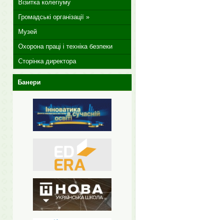
Візитка колегіуму
Громадські організації »
Музей
Охорона праці і техніка безпеки
Сторінка директора
Банери