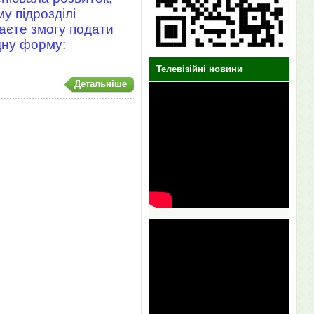
у підрозділі
аєте змогу подати
дну форму:
Телевізійні новини
Детальніше