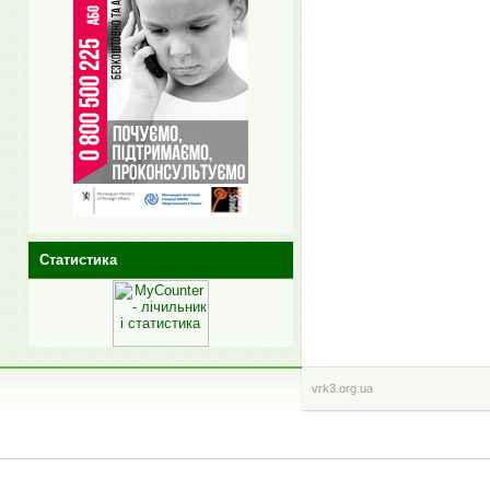
Статистика
vrk3.org.ua