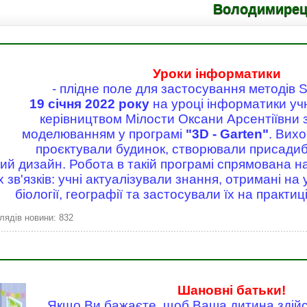
Володимирецький лі
Уроки інформатики
- плідне поле для застосування методів 
19 січня 2022 року
на уроці інформатики учн
керівництвом Мілости Оксани Арсентіївни 
моделюванням у програмі
"3D - Garten"
. Вих
проєктували будинок, створювали присадибн
й дизайн. Робота в такій програмі спрямована н
зв'язків: учні актуалізували знання, отримані на
біології, географії та застосували їх на практиці
лядів новини: 832
Шановні батьки!
Якщо Ви бажаєте, щоб Ваша дитина здійс