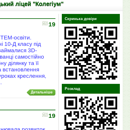
цей "Колегіум"
Скринька довіри
СІЧ
19
2022
STEM-освіти.
і 10-Д класу під
займалися 3D-
ованці самостійно
у ділянку та її
а встановлення
 уроках креслення,
.
Розклад
Детальніше
СІЧ
19
2022
нювала розвиток,