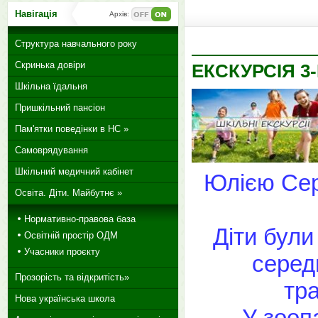
Навігація
Архів:
Структура навчального року
Скринька довіри
ЕКСКУРСІЯ 3
Шкільна їдальня
Пришкільний пансіон
Пам'ятки поведінки в НС »
Самоврядування
Шкільний медичний кабінет
Юлією Сер
Освіта. Діти. Майбутнє »
Нормативно-правова база
Діти були
Освітній простір ОДМ
Учасники проєкту
серед
Прозорість та відкритість»
тра
Нова українська школа
У зоопа