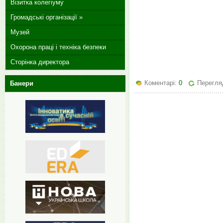
Візитка колегіуму
Громадські організації »
Музей
Охорона праці і техніка безпеки
Сторінка директора
Коментарі:
0
Перегляд
Банери