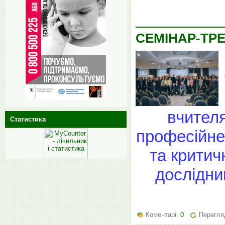
СЕМІНАР-ТРЕ
вчителя
Статистика
професійне 
та критич
дослідни
Коментарі:
0
Перегляд