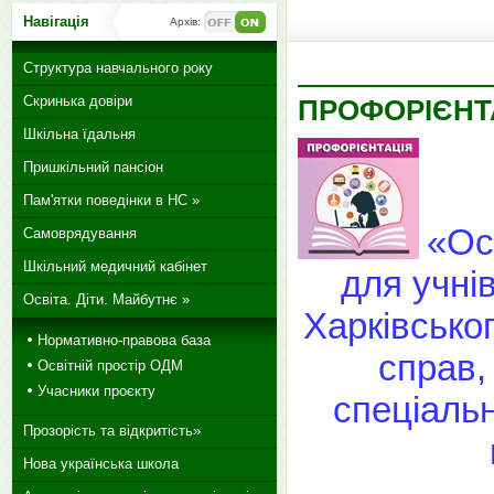
Навігація
Архів:
Структура навчального року
Скринька довіри
ПРОФОРІЄНТ
Шкільна їдальня
Пришкільний пансіон
Пам'ятки поведінки в НС »
«Ос
Самоврядування
Шкільний медичний кабінет
для учні
Освіта. Діти. Майбутнє »
Харківсько
Нормативно-правова база
справ,
Освітній простір ОДМ
Учасники проєкту
спеціальн
Прозорість та відкритість»
Нова українська школа