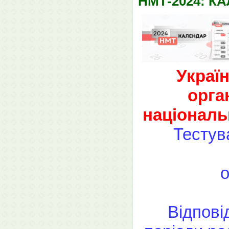
НМТ-2024: 
Украї
орга
національ
Тестув
о
Відпові