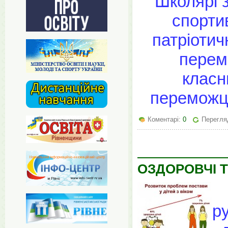
Школярі з
спорти
патріотич
перем
класн
переможці
Коментарі:
0
Перегляд
ОЗДОРОВЧІ Т
р