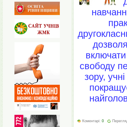
навчанн
прак
другокласн
дозволя
включати 
свободу пе
зору, учн
покращує
найголов
Коментарі:
0
Перегляд