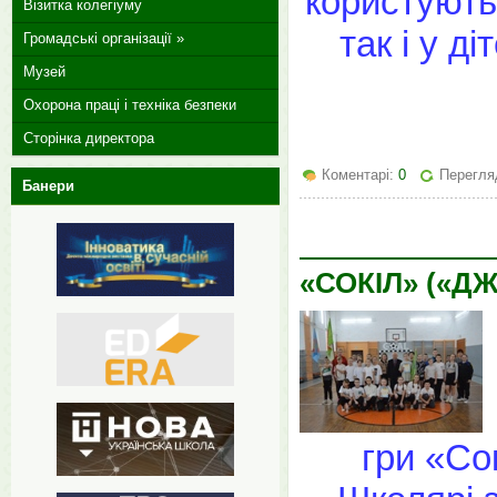
користують
Візитка колегіуму
так і у д
Громадські організації »
Музей
Охорона праці і техніка безпеки
Сторінка директора
Коментарі:
0
Перегляд
Банери
«СОКІЛ» («Д
гри «Со