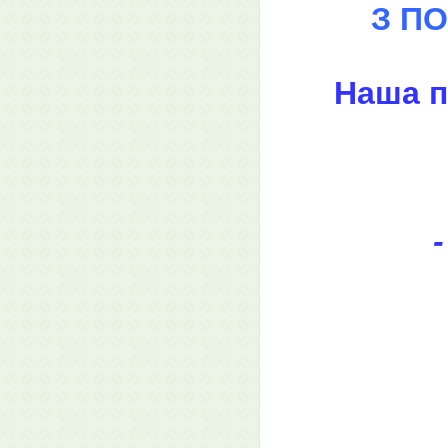
З П
Наша п