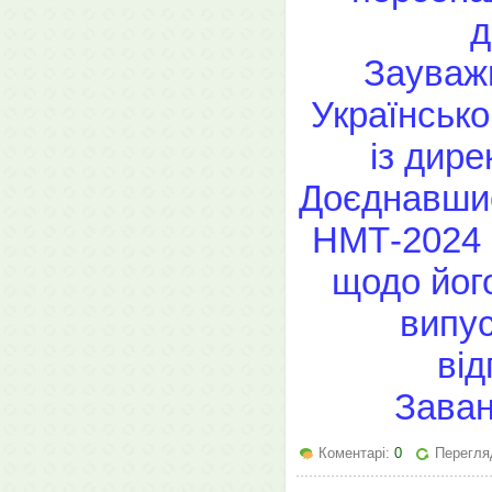
д
Зауважи
Українсько
із дир
Доєднавшис
НМТ-2024 
щодо йог
випус
ві
Заван
Коментарі:
0
Перегляд