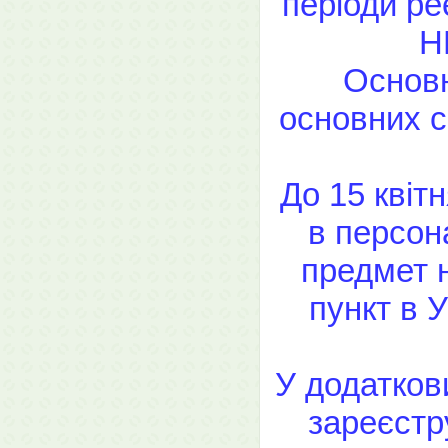
періоди ре
Н
Основн
основних с
До 15 квіт
в персон
предмет н
пункт в У
У додатков
зареєстр