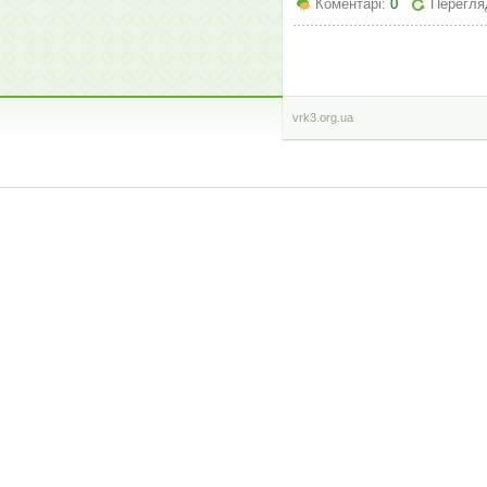
Коментарі:
0
Перегляд
vrk3.org.ua