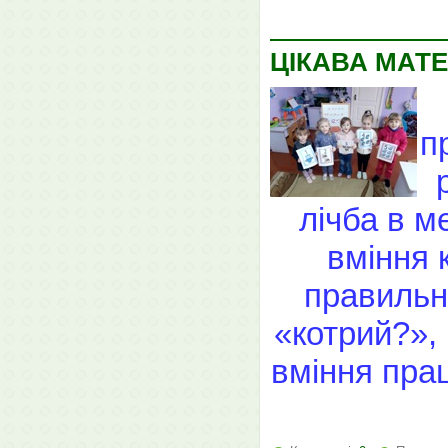
ЦІКАВА МАТ
п
лічба в м
вміння к
правильно
«котрий?»,
вміння пра