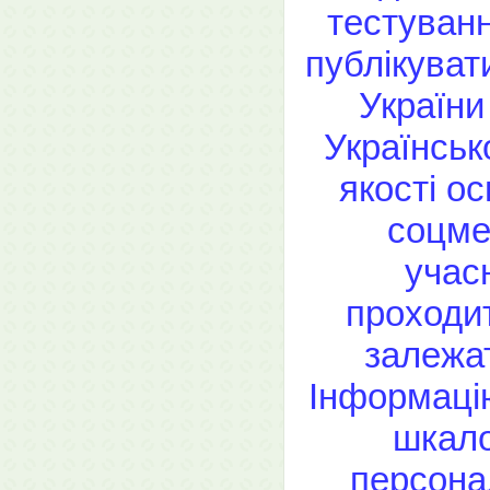
тестуванн
публікуват
України
Українськ
якості ос
соцме
учас
проходит
залежат
Інформацію
шкало
персонал