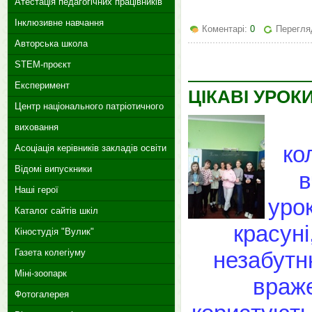
Атестація педагогічних працівників
Інклюзивне навчання
Коментарі:
0
Перегляд
Авторська школа
STEM-проєкт
Експеримент
ЦІКАВІ УРОК
Центр національного патріотичного
виховання
ко
Асоціація керівників закладів освіти
Відомі випускники
в
Наші герої
урок
Каталог сайтів шкіл
красуні
Кіностудія "Вулик"
незабутн
Газета колегіуму
Міні-зоопарк
враже
Фотогалерея