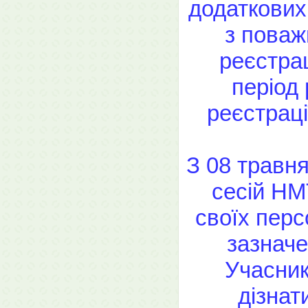
додаткових 
з поваж
реєстрац
період 
реєстраці
З 08 травн
сесій НМ
своїх перс
зазначе
Учасник
дізнат