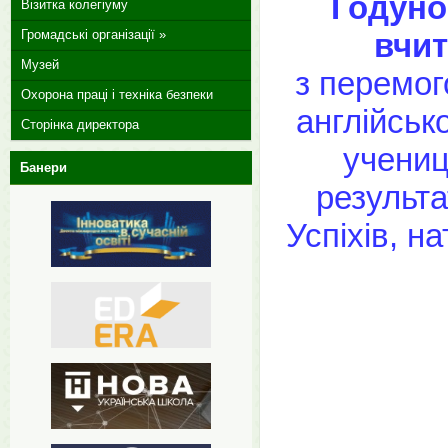
Годунок
Візитка колегіуму
вчит
Громадські організації »
Музей
з перемого
Охорона праці і техніка безпеки
англійськ
Сторінка директора
учениц
Банери
результа
Успіхів, н