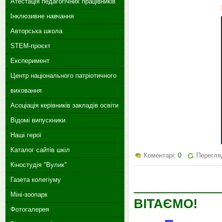
Атестація педагогічних працівників
Інклюзивне навчання
Авторська школа
STEM-проєкт
Експеримент
Центр національного патріотичного
виховання
Асоціація керівників закладів освіти
Відомі випускники
Наші герої
Каталог сайтів шкіл
Коментарі:
0
Перегляд
Кіностудія "Вулик"
Газета колегіуму
Міні-зоопарк
ВІТАЄМО!
Фотогалерея