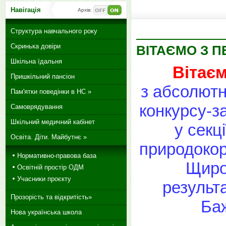
Навігація
Архів:
Структура навчального року
Скринька довіри
ВІТАЄМО З 
Шкільна їдальня
Вітає
Пришкільний пансіон
з абсолютн
Пам'ятки поведінки в НС »
конкурсу-з
Самоврядування
Шкільний медичний кабінет
у секц
Освіта. Діти. Майбутнє »
природокор
Нормативно-правова база
Щиро 
Освітній простір ОДМ
Учасники проєкту
результ
Прозорість та відкритість»
Баж
Нова українська школа