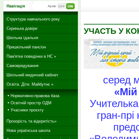
Навігація
Архів:
Структура навчального року
Скринька довіри
УЧАСТЬ У КО
Шкільна їдальня
Пришкільний пансіон
Пам'ятки поведінки в НС »
Самоврядування
Шкільний медичний кабінет
серед 
Освіта. Діти. Майбутнє »
«Мій
Нормативно-правова база
Учителька
Освітній простір ОДМ
Учасники проєкту
гран-прі
Прозорість та відкритість»
предс
Нова українська школа
«Володими