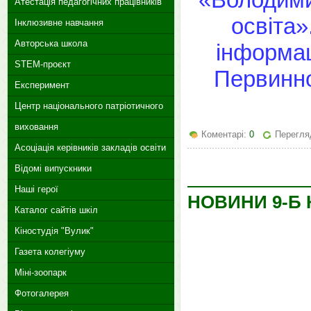
Атестація педагогічних працівників
освіта»
Інклюзивне навчання
Авторська школа
інформац
STEM-проєкт
Первинно
Експеримент
Центр національного патріотичного
виховання
Коментарі:
0
Перегляд
Асоціація керівників закладів освіти
Відомі випускники
Наші герої
НОВИНИ 9-Б 
Каталог сайтів шкіл
Кіностудія "Вулик"
Газета колегіуму
Міні-зоопарк
Фотогалерея