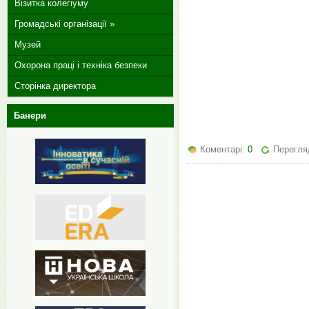
Візитка колегіуму
Громадські організації »
Музей
Охорона праці і техніка безпеки
Сторінка директора
Банери
Коментарі:
0
Перегляд